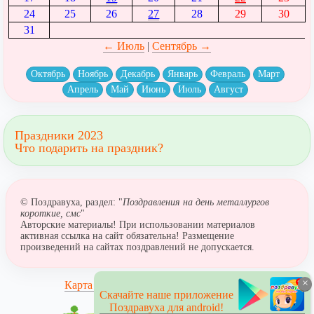
24
25
26
27
28
29
30
31
← Июль
|
Сентябрь →
Октябрь
Ноябрь
Декабрь
Январь
Февраль
Март
Апрель
Май
Июнь
Июль
Август
Праздники 2023
Что подарить на праздник?
© Поздравуха, раздел: "
Поздравления на день металлургов
короткие, смс
"
Авторские материалы! При использовании материалов
активная ссылка на сайт обязательна! Размещение
произведений на сайтах поздравлений не допускается.
×
Карта сайта
Скачайте наше приложение
Поздравуха для android!