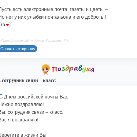
Пусть есть электронные почта, газеты и цветы –
Но нет у них улыбки почтальона и его доброты!
13
 Принадлежит сайту. Автор: Коршунова Т.М.
Создать открытку
 сотрудник связи – класс!
С
Днем российской почты Вас
Нежно поздравляю!
Вы, сотрудник связи – класс,
Вас я восхваляю!
Берегите в жизни Вы