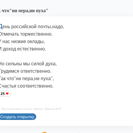
 что"ни пера,ни пуха"
Д
ень российской почты,надо,
Отмечать торжественно.
У нас низкие оклады,
И доход естественно.
Но сильны мы силой духа,
Трудимся ответственно.
Так что"ни пера,ни пуха",
Счастья соответственно.
25
 Принадлежит сайту. Автор: Иванов И.П.
Создать открытку