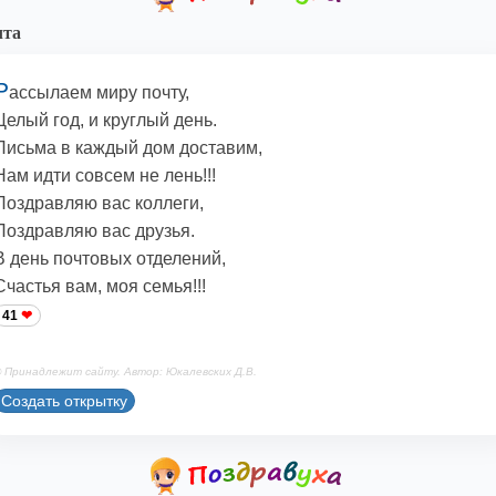
чта
Р
ассылаем миру почту,
Целый год, и круглый день.
Письма в каждый дом доставим,
Нам идти совсем не лень!!!
Поздравляю вас коллеги,
Поздравляю вас друзья.
В день почтовых отделений,
Счастья вам, моя семья!!!
41
 Принадлежит сайту. Автор: Юкалевских Д.В.
Создать открытку