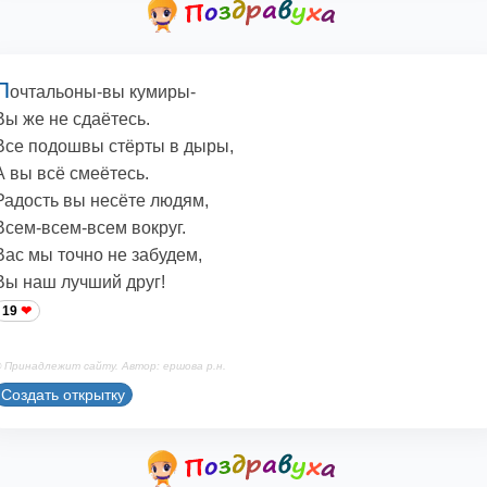
П
очтальоны-вы кумиры-
Вы же не сдаётесь.
Все подошвы стёрты в дыры,
А вы всё смеётесь.
Радость вы несёте людям,
Всем-всем-всем вокруг.
Вас мы точно не забудем,
Вы наш лучший друг!
19
 Принадлежит сайту. Автор: ершова р.н.
Создать открытку