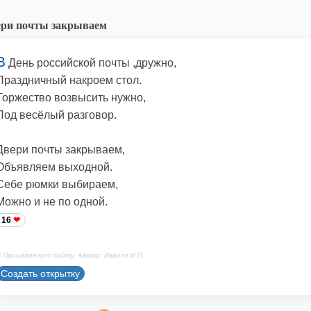
ри почты закрываем
В
День российской почты ,дружно,
Праздничный накроем стол.
Торжество возвысить нужно,
Под весёлый разговор.
Двери почты закрываем,
Объявляем выходной.
Себе рюмки выбираем,
Можно и не по одной.
16
 Принадлежит сайту. Автор: Иванов И.П.
Создать открытку