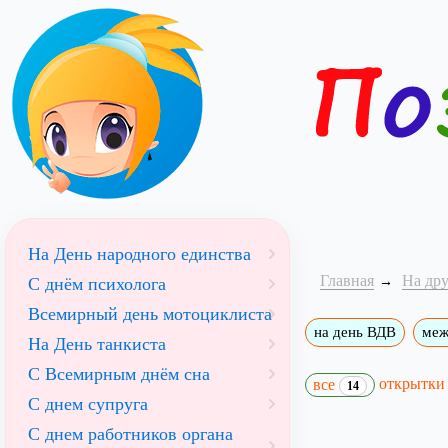
На День народного единства
Главная
На др
С днём психолога
Всемирный день мотоциклиста
на день ВДВ
меж
На День танкиста
С Всемирным днём сна
открытк
все
14
С днем супруга
С днем работников органа