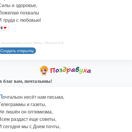
Силы и здоровье,
Пожелаю похвалы
И труда с любовью!
9
 Принадлежит сайту. Автор: Печенова В.В.
Создать открытку
х благ вам, почтальоны!
П
очтальон несёт нам письма,
Телеграммы и газеты,
Не лишён он оптимизма,
Всем раздаст еще советы,
И сегодня мы с Днем почты,