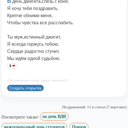
В
день джигита,слезь с коня,
Я хочу тебя поздравить.
Крепче обними меня,
Чтобы чувства все расслабить.
Ты муж,истинный джигит,
Я всегда горжусь тобою.
Сердце радостно стучит,
Мы идём одной судьбою.
5
© Принадлежит сайту. Автор: Иванов И.П.
Создать открытку
Поздравлений: 11 в стихах (7 коротких)
на день ВДВ
Посмотрите также:
международный день студентов
Покров