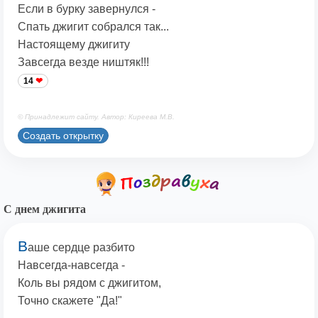
Если в бурку завернулся -
Спать джигит собрался так...
Настоящему джигиту
Завсегда везде ништяк!!!
14
© Принадлежит сайту. Автор: Киреева М.В.
Создать открытку
С днем джигита
В
аше сердце разбито
Навсегда-навсегда -
Коль вы рядом с джигитом,
Точно скажете "Да!"