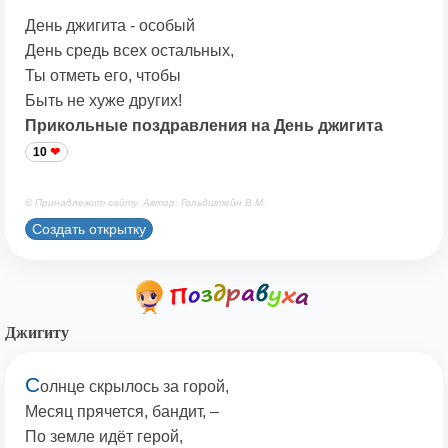
День джигита - особый
День средь всех остальных,
Ты отметь его, чтобы
Быть не хуже других!
Прикольные поздравления на День джигита
10
© Принадлежит сайту. Автор: Гольдштейн В.М.
Создать открытку
Джигиту
С
олнце скрылось за горой,
Месяц прячется, бандит, –
По земле идёт герой,