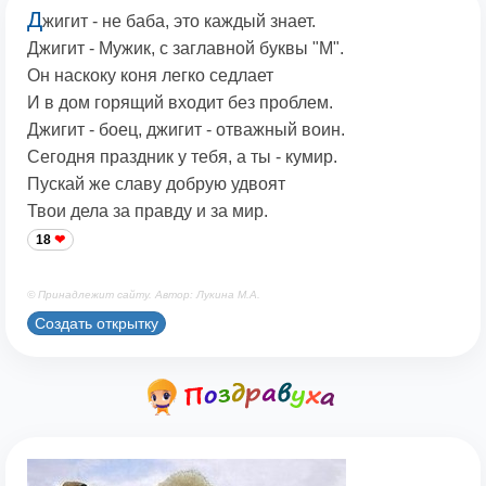
Д
жигит - не баба, это каждый знает.
Джигит - Мужик, с заглавной буквы "М".
Он наскоку коня легко седлает
И в дом горящий входит без проблем.
Джигит - боец, джигит - отважный воин.
Сегодня праздник у тебя, а ты - кумир.
Пускай же славу добрую удвоят
Твои дела за правду и за мир.
18
© Принадлежит сайту. Автор: Лукина М.А.
Создать открытку