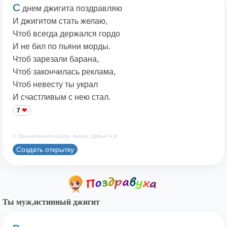
С
днем джигита поздравляю
И джигитом стать желаю,
Чтоб всегда держался гордо
И не бил по пьяни морды.
Чтоб зарезали барана,
Чтоб закончилась реклама,
Чтоб невесту ты украл
И счастливым с нею стал.
7
© Принадлежит сайту. Автор: Дядык А.В.
Создать открытку
Ты муж,истинный джигит