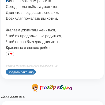
В
ино по бокалам разлито.
Сегодня мы пьём за джигитов.
Джигитов поздравить спешим,
Всех благ пожелать им хотим.
Желаем джигитам жениться,
Чтоб их продолженью родиться,
Чтоб полон был дом джигитят -
Красивых и ловких ребят.
7
© Принадлежит сайту. Автор: Жалнина Н.В.
Создать открытку
День джигита