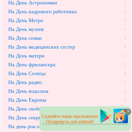
На День Астрономии
На День кадрового работника
На День Метро
На День музеев
На День семьи
На День медицинских сестер
На День матери
На День фрилансера
На День Солнца
На День радио
На День водолаза
На День Европы
На День свободы печати
×
Скачайте наше приложение
На День секретарей
Поздравуха для android!
На день рок-н-ролла