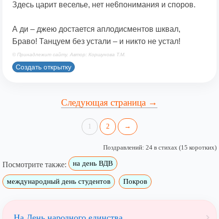
Здесь царит веселье, нет не6понимания и споров.
А ди – джею достается аплодисментов шквал,
Браво! Танцуем без устали – и никто не устал!
© Принадлежит сайту. Автор: Коршунова Т.М.
Создать открытку
Следующая страница →
1
2
→
Поздравлений: 24 в стихах (15 коротких)
на день ВДВ
Посмотрите также:
международный день студентов
Покров
На День народного единства