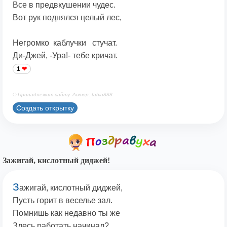
Все в предвкушении чудес.
Вот рук поднялся целый лес,
Негромко каблучки стучат.
Ди-Джей, -Ура!- тебе кричат.
1
© Принадлежит сайту. Автор: tahia888
Создать открытку
Зажигай, кислотный диджей!
З
ажигай, кислотный диджей,
Пусть горит в веселье зал.
Помнишь как недавно ты же
Здесь работать начинал?