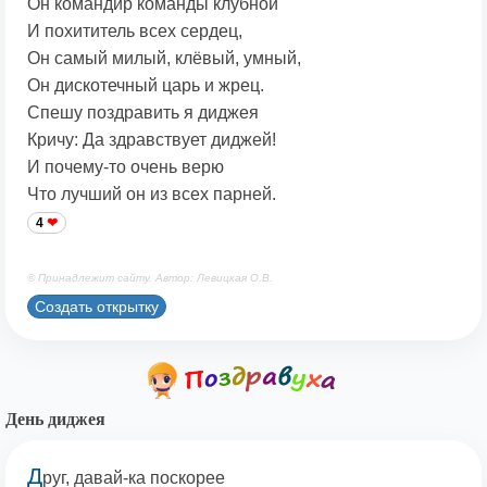
Он командир команды клубной
И похититель всех сердец,
Он самый милый, клёвый, умный,
Он дискотечный царь и жрец.
Спешу поздравить я диджея
Кричу: Да здравствует диджей!
И почему-то очень верю
Что лучший он из всех парней.
4
© Принадлежит сайту. Автор: Левицкая О.В.
Создать открытку
День диджея
Д
руг, давай-ка поскорее