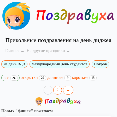
Прикольные поздравления на день диджея
Главная
На другие праздники
на день ВДВ
международный день студентов
Покров
открытки
длинные
короткие
все
20
9
15
24
1
2
→
Новых "фишек" пожелаем