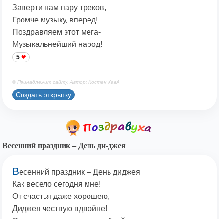
Заверти нам пару треков,
Громче музыку, вперед!
Поздравляем этот мега-
Музыкальнейший народ!
5
© Принадлежит сайту. Автор: Костен КавА
Создать открытку
Весенний праздник – День ди-джея
В
есенний праздник – День диджея
Как весело сегодня мне!
От счастья даже хорошею,
Диджея чествую вдвойне!