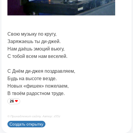
Свою музыку по кругу,
Заряжаешь ты ди-джей.
Нам даёшь эмоций вьюгу,
С тобой всем нам веселей.
С Днём ди-джея поздравляем,
Будь на высоте везде.
Новых «фишек» пожелаем,
В твоём радостном труде.
26
© Принадлежит сайту. Автор: z55z
Создать открытку