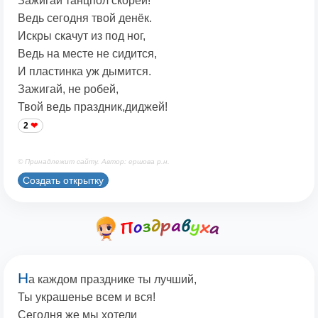
Зажигай танцпол скорей!
Ведь сегодня твой денёк.
Искры скачут из под ног,
Ведь на месте не сидится,
И пластинка уж дымится.
Зажигай, не робей,
Твой ведь праздник,диджей!
2
© Принадлежит сайту. Автор: ершова р.н.
Создать открытку
Н
а каждом празднике ты лучший,
Ты украшенье всем и вся!
Сегодня же мы хотели