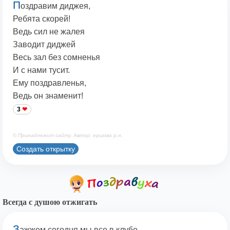
П
оздравим диджея,
Ребята скорей!
Ведь сил не жалея
Заводит диджей
Весь зал без сомненья
И с нами тусит.
Ему поздравленья,
Ведь он знаменит!
3
© Принадлежит сайту. Автор: ершова р.н.
Создать открытку
Всегда с душою отжигать
З
ажжем сегодня мы все в клубе,