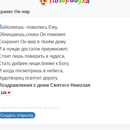
ранит Он мир
З
аболеешь- помолись Ему,
Обнищаешь,снова Он поможет.
Сохранит Он мир в твоём дому
И в нужде достаток приумножит.
Стоит лишь поверить в чудеса,
Стать добрее,чище,ближе к Богу.
И когда посмотришь в небеса,
Чудотворец освятит дорогу.
Поздравления с днем Святого Николая
126
 Принадлежит сайту. Автор: ершова р.н.
Создать открытку