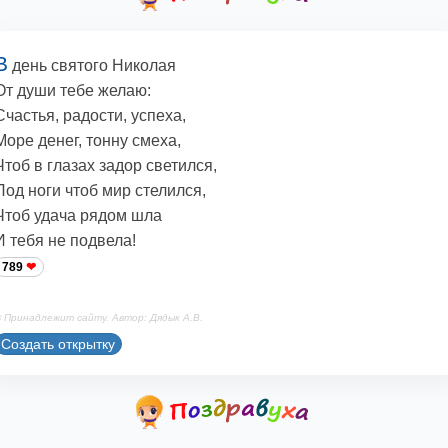
В
день святого Николая
От души тебе желаю:
Счастья, радости, успеха,
Море денег, тонну смеха,
Чтоб в глазах задор светился,
Под ноги чтоб мир стелился,
Чтоб удача рядом шла
И тебя не подвела!
789
 Принадлежит сайту. Автор: Дядык А.В.
Создать открытку