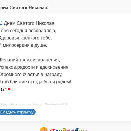
нем Святого Николая!
С
Днем Святого Николая,
Тебя сегодня поздравляю,
Здоровья крепкого тебе,
И милосердия в душе.
Желаний твоих исполнения,
Успехов,радости и вдохновения,
Огромного счастья в награду,
Чтоб близкие всегда были рядом!
174
 Принадлежит сайту. Автор: Шеменкова Ю.Э.
Создать открытку