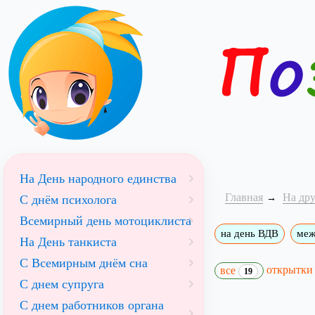
На День народного единства
Главная
На др
С днём психолога
Всемирный день мотоциклиста
на день ВДВ
меж
На День танкиста
С Всемирным днём сна
открытк
все
19
С днем супруга
С днем работников органа