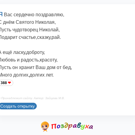
Я
Вас сердечно поздравляю,
С днём Святого Николая,
Пусть чудотворец Николай,
Подарит счастье,сказку,рай.
А ещё ласку,доброту,
Любовь и радость,красоту,
Пусть он хранит Ваш дом от бед,
Много долгих,долгих лет.
388
 Принадлежит сайту. Автор: Зайцева М.В.
Создать открытку