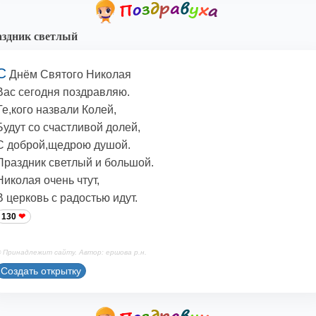
здник светлый
С
Днём Святого Николая
Вас сегодня поздравляю.
Те,кого назвали Колей,
Будут со счастливой долей,
С доброй,щедрою душой.
Праздник светлый и большой.
Николая очень чтут,
В церковь с радостью идут.
130
 Принадлежит сайту. Автор: ершова р.н.
Создать открытку