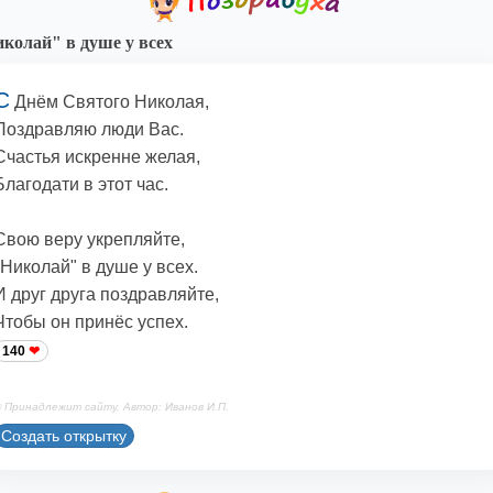
колай" в душе у всех
С
Днём Святого Николая,
Поздравляю люди Вас.
Счастья искренне желая,
Благодати в этот час.
Свою веру укрепляйте,
"Николай" в душе у всех.
И друг друга поздравляйте,
Чтобы он принёс успех.
140
 Принадлежит сайту. Автор: Иванов И.П.
Создать открытку