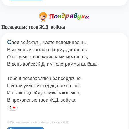
Прекрасные твои,Ж.Д. войска
С
вои войска,ты часто вспоминаешь,
В их день из шкафа форму достаёшь.
О встрече с сослуживцами мечтаешь,
В день войск Ж.Д. им телеграммы шлёшь.
Тебя я поздравляю брат сердечно,
Пускай уйдёт их сердца вся тоска.
И я как ты,пойду служить конечно,
В прекрасные твои,Ж.Д. войска.
6
© Принадлежит сайту. Автор: Иванов И.П.