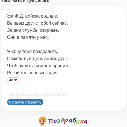
Пожелать в День войск
З
а Ж.Д. войска родные,
Выпьем друг с тобой сейчас.
За дни службы озорные,
Они в памяти у нас.
Я хочу тебя поздравить,
Пожелать в День войск,удач.
Чтоб рулить ты мог и править,
Рекой жизненных задач.
40
© Принадлежит сайту. Автор: Иванов И.П.
Создать открытку