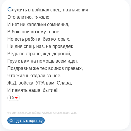
С
лужить в войсках спец. назначения,
Это элитно, тяжело.
И нет ни капельки сомненья,
В бою они возьмут свое.
Но есть ребята, без которых,
Ни дня спец. наз. не проведет.
Ведь по стране, ж.д. дорогой,
Груз к вам на помощь всем идет.
Поздравим же тех воинов правых,
Что жизнь отдали за нее.
Ж.Д. войска, УРА вам, Слава,
И память наша, бытие!!!
10
© Принадлежит сайту. Автор: Юкалевских Д.В.
Создать открытку