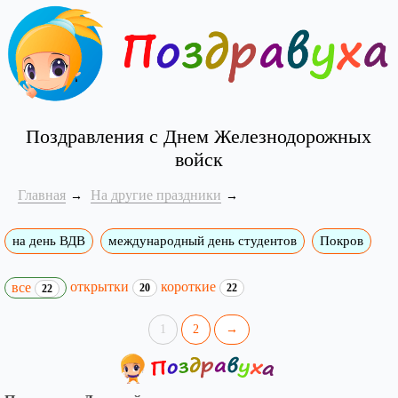
Поздравления с Днем Железнодорожных
войск
Главная
На другие праздники
на день ВДВ
международный день студентов
Покров
открытки
короткие
все
20
22
22
1
2
→