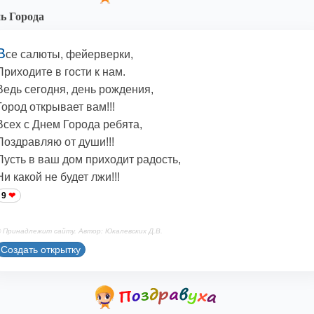
ь Города
В
се салюты, фейерверки,
Приходите в гости к нам.
Ведь сегодня, день рождения,
Город открывает вам!!!
Всех с Днем Города ребята,
Поздравляю от души!!!
Пусть в ваш дом приходит радость,
Ни какой не будет лжи!!!
9
 Принадлежит сайту. Автор: Юкалевских Д.В.
Создать открытку