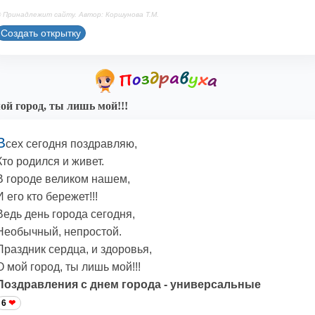
 Принадлежит сайту. Автор: Коршунова Т.М.
Создать открытку
ой город, ты лишь мой!!!
В
сех сегодня поздравляю,
Кто родился и живет.
В городе великом нашем,
И его кто бережет!!!
Ведь день города сегодня,
Необычный, непростой.
Праздник сердца, и здоровья,
О мой город, ты лишь мой!!!
Поздравления с днем города - универсальные
6