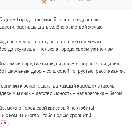
С
Днём Города! Любимый Город, поздравляю!
Цвести, расти, дышать зелёною листвой желаю!
Куда не едешь – в отпуск, в гости или по делам-
Всегда скучаешь – только в городе своем уютно нам.
Знакомый парк, где были, на аллеях, первые свидания,
Вот школьный двор – со школой , с грустью, расставания.
Тропинки к речке, с детства каждый камешек знаком,
Здесь мчались – детство , юность – наперегонки – бегом!
Как можно Город свой красивый не любить!
Ни с кем и никогда - тебя нельзя сравнить!
7