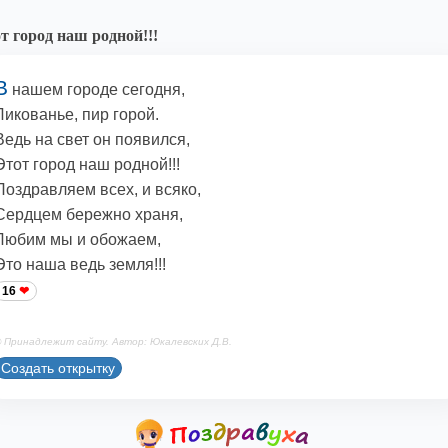
т город наш родной!!!
В
нашем городе сегодня,
Ликованье, пир горой.
Ведь на свет он появился,
Этот город наш родной!!!
Поздравляем всех, и всяко,
Сердцем бережно храня,
Любим мы и обожаем,
Это наша ведь земля!!!
16
 Принадлежит сайту. Автор: Юкалевских Д.В.
Создать открытку