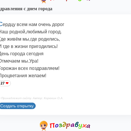
дравления с днем города
С
ердцу всем нам очень дорог
Наш родной,любимый город.
Где живём мы,где родились,
И где в жизни пригодились!
День города сегодня
Отмечаем мы.Ура!
Горожан всех поздравляем!
Процветания желаем!
27
 Принадлежит сайту. Автор: Корюкин О.А.
Создать открытку