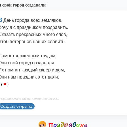
 свой город создавали
В
День города,всех земляков,
Хочу я с праздником поздравить.
Сказать прекрасных много слов,
Чтоб ветеранов наших славить.
Самоотверженным трудом,
Они свой город создавали.
Их помнят каждый сквер и дом,
Они нам праздник этот дали.
7
 Принадлежит сайту. Автор: Иванов И.П.
Создать открытку