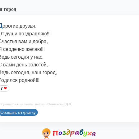
 город
Д
орогие друзья,
От души поздравляю!!!
Счастья вам и добра,
Я сердечно желаю!!!
Ведь сегодня у нас,
С вами день золотой,
Ведь сегодня, наш город,
Родился родной!!!
7
 Принадлежит сайту. Автор: Юкалевских Д.В.
Создать открытку