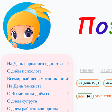
На День народного единства
Главная
На др
С днём психолога
Всемирный день мотоциклиста
на день ВДВ
меж
На День танкиста
С Всемирным днём сна
открытк
все
16
С днем супруга
С днем работников органа