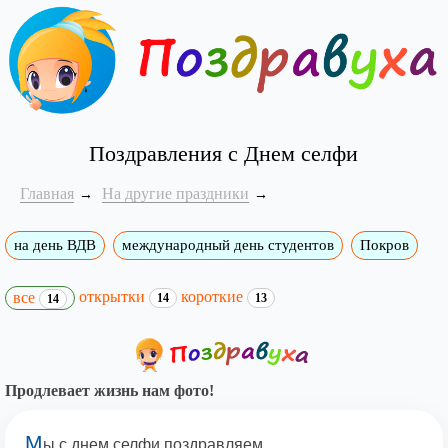
Поздравления с Днем селфи
Главная
На другие праздники
на день ВДВ
международный день студентов
Покров
открытки
короткие
все
14
13
14
Продлевает жизнь нам фото!
М
ы с днем селфи поздравляем