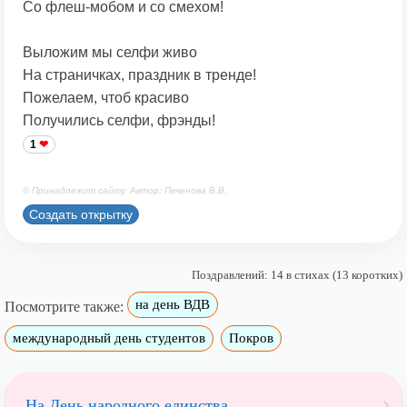
Со флеш-мобом и со смехом!
Выложим мы селфи живо
На страничках, праздник в тренде!
Пожелаем, чтоб красиво
Получились селфи, фрэнды!
1
© Принадлежит сайту. Автор: Печенова В.В.
Создать открытку
Поздравлений: 14 в стихах (13 коротких)
на день ВДВ
Посмотрите также:
международный день студентов
Покров
На День народного единства