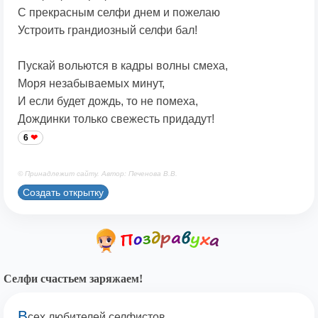
С прекрасным селфи днем и пожелаю
Устроить грандиозный селфи бал!
Пускай вольются в кадры волны смеха,
Моря незабываемых минут,
И если будет дождь, то не помеха,
Дождинки только свежесть придадут!
6
© Принадлежит сайту. Автор: Печенова В.В.
Создать открытку
Селфи счастьем заряжаем!
В
сех любителей селфистов