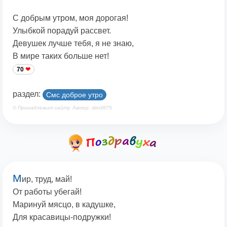
С добрым утром, моя дорогая!
Улыбкой порадуй рассвет.
Девушек лучше тебя, я не знаю,
В мире таких больше нет!
70
раздел:
Смс доброе утро
© Принадлежит сайту. Автор: dim3875
М
ир, труд, май!
От работы убегай!
Маринуй мясцо, в кадушке,
Для красавицы-подружки!