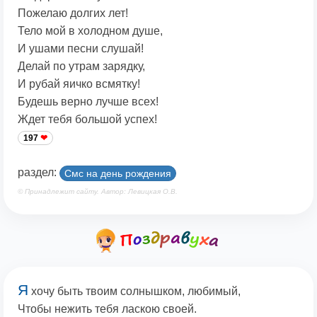
Пожелаю долгих лет!
Тело мой в холодном душе,
И ушами песни слушай!
Делай по утрам зарядку,
И рубай яичко всмятку!
Будешь верно лучше всех!
Ждет тебя большой успех!
197
раздел:
Смс на день рождения
© Принадлежит сайту. Автор: Левицкая О.В.
Я
хочу быть твоим солнышком, любимый,
Чтобы нежить тебя ласкою своей.