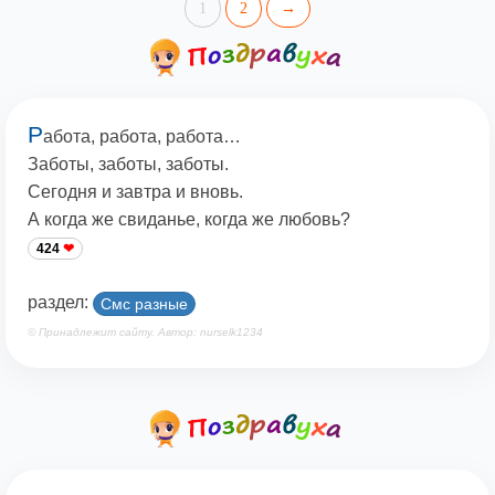
1
2
→
Р
абота, работа, работа…
Заботы, заботы, заботы.
Сегодня и завтра и вновь.
А когда же свиданье, когда же любовь?
424
раздел:
Смс разные
© Принадлежит сайту. Автор: nurselk1234