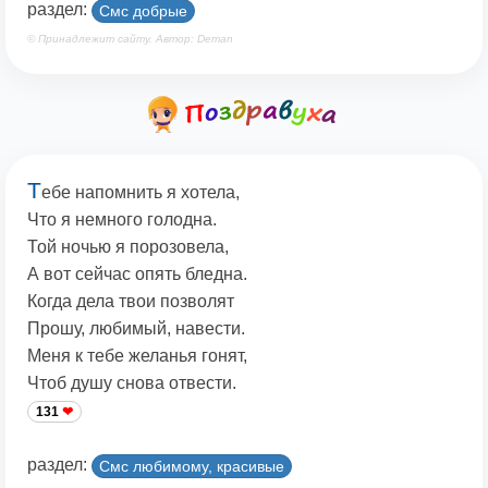
раздел:
Смс добрые
© Принадлежит сайту. Автор: Deman
Т
ебе напомнить я хотела,
Что я немного голодна.
Той ночью я порозовела,
А вот сейчас опять бледна.
Когда дела твои позволят
Прошу, любимый, навести.
Меня к тебе желанья гонят,
Чтоб душу снова отвести.
131
раздел:
Смс любимому, красивые