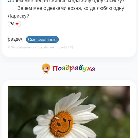
ачем мне целая свинья, когда хочу одну сосиску?
Зачем мне с девками возня, когда люблю одну
Лариску?
78
раздел:
Смс смешные
© Принадлежит сайту. Автор: nurselk1234