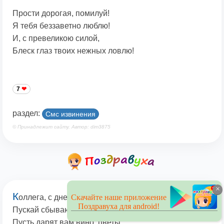
Прости дорогая, помилуй!
Я тебя беззаветно люблю!
И, с превеликою силой,
Блеск глаз твоих нежных ловлю!
7
раздел:
Смс извинения
© Принадлежит сайту. Автор: dim3875
×
К
Скачайте наше приложение
оллега, с днем рожденья вас,
Поздравуха для android!
Пускай сбываются мечты,
Пусть дарят вам вино, цветы,