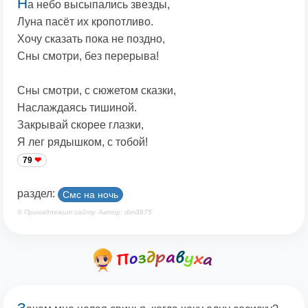
Н
а небо высыпались звезды,
Луна пасёт их кропотливо.
Хочу сказать пока не поздно,
Сны смотри, без перерыва!
Сны смотри, с сюжетом сказки,
Наслаждаясь тишиной.
Закрывай скорее глазки,
Я лег рядышком, с тобой!
79
раздел:
Смс на ночь
© Принадлежит сайту. Автор: dim3875
З