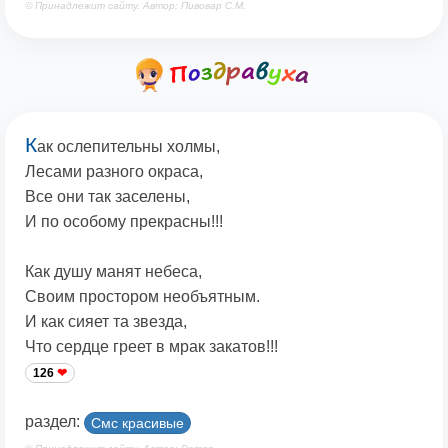
© Принадлежит сайту. Автор: Пивовар С.М.
К
ак ослепительны холмы,
Лесами разного окраса,
Все они так заселены,
И по особому прекрасны!!!
Как душу манят небеса,
Своим простором необъятным.
И как сияет та звезда,
Что сердце греет в мрак закатов!!!
126
раздел:
Смс красивые