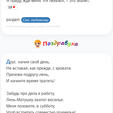
Я приду, жди меня. «Я люблю», – это значит.
13
раздел:
Смс любимому
© Принадлежит сайту. Автор: nurselk1234
Д
руг, начни свой день,
Не вставая, как прежде, с кровати.
Призови подругу-лень,
И начните время тратить!
Забудь про дела и работу,
Лень-Матушку хватит веселье.
Меня позовите, в субботу,
Чтоб встретить совместно похмелье!