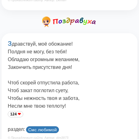
© Принадлежит сайту. Автор: Deman
З
дравствуй, моё обожание!
Полдня не могу, без тебя!
Обладаю огромным желанием,
Закончить присутствие дня!
Чтоб скорей отпустила работа,
Чтоб закат поглотил суету,
Чтобы нежность твоя и забота,
Несли мне твою теплоту!
124
раздел:
Смс любимой
© Принадлежит сайту. Автор: dim3875