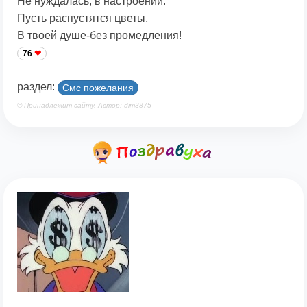
Не нуждалась, в настроении.
Пусть распустятся цветы,
В твоей душе-без промедления!
76
раздел:
Смс пожелания
© Принадлежит сайту. Автор: dim3875