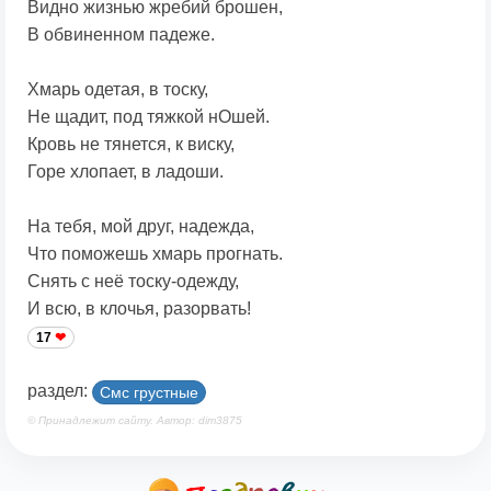
Видно жизнью жребий брошен,
В обвиненном падеже.
Хмарь одетая, в тоску,
Не щадит, под тяжкой нОшей.
Кровь не тянется, к виску,
Горе хлопает, в ладоши.
На тебя, мой друг, надежда,
Что поможешь хмарь прогнать.
Снять с неё тоску-одежду,
И всю, в клочья, разорвать!
17
раздел:
Смс грустные
© Принадлежит сайту. Автор: dim3875