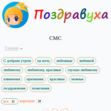
СМС
Главная
С добрым утром
на ночь
любовные
любимой
любимому
любимому, красивые
скучаю любимому
извинения
признания
красивые
нежные
поздравления
пожелания
короткие
все
29
31