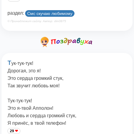
раздел:
Смс скучаю любимому
© Принадлежит сайту. Автор: dim3875
Т
ук-тук-тук!
Дорогая, это я!
Это сердца громкий стук,
Так звучит любовь моя!
Тук-тук-тук!
Это я-твой Апполон!
Любовь и сердца громкий стук,
Я принёс, в твой телефон!
29