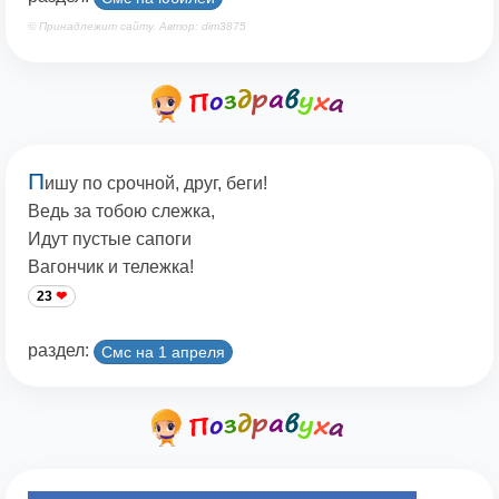
© Принадлежит сайту. Автор: dim3875
П
ишу по срочной, друг, беги!
Ведь за тобою слежка,
Идут пустые сапоги
Вагончик и тележка!
23
раздел:
Смс на 1 апреля