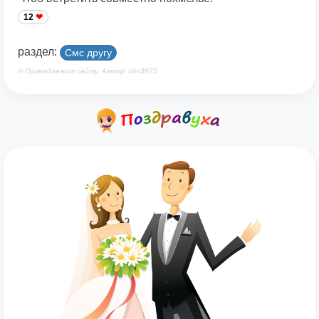
12
раздел:
Смс другу
© Принадлежит сайту. Автор: dim3875