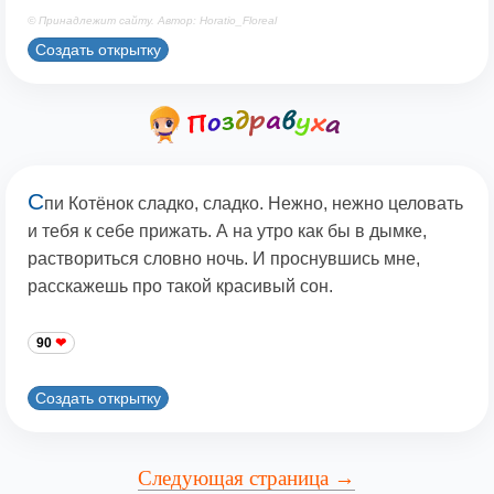
© Принадлежит сайту. Автор: Horatio_Floreal
Создать открытку
С
пи Котёнок сладко, сладко. Нежно, нежно целовать
и тебя к себе прижать. А на утро как бы в дымке,
раствориться словно ночь. И проснувшись мне,
расскажешь про такой красивый сон.
90
Создать открытку
Следующая страница →