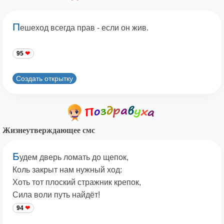
П
ешеход всегда прав - если он жив.
95
Создать открытку
Жизнеутверждающее смс
Б
удем дверь ломать до щепок,
Коль закрыт нам нужный ход:
Хоть тот плоский стражник крепок,
Сила воли путь найдёт!
94