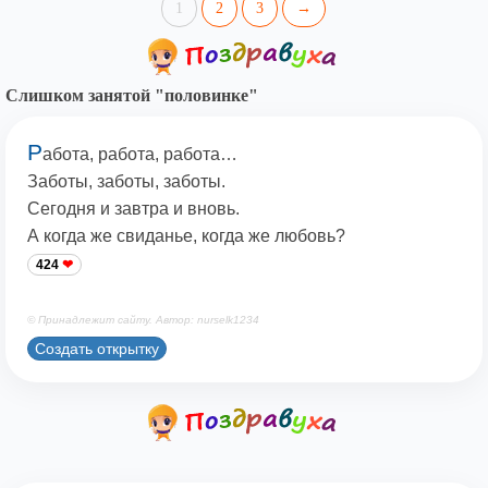
1
2
3
→
Слишком занятой "половинке"
Р
абота, работа, работа…
Заботы, заботы, заботы.
Сегодня и завтра и вновь.
А когда же свиданье, когда же любовь?
424
© Принадлежит сайту. Автор: nurselk1234
Создать открытку