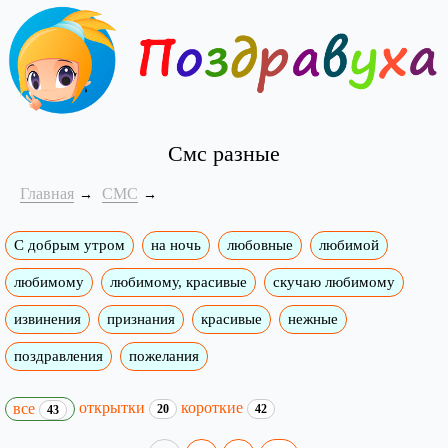
Смс разные
Главная
СМС
С добрым утром
на ночь
любовные
любимой
любимому
любимому, красивые
скучаю любимому
извинения
признания
красивые
нежные
поздравления
пожелания
открытки
короткие
все
20
42
43