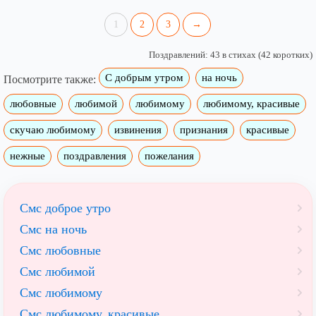
1
2
3
→
Поздравлений: 43 в стихах (42 коротких)
С добрым утром
на ночь
Посмотрите также:
любовные
любимой
любимому
любимому, красивые
скучаю любимому
извинения
признания
красивые
нежные
поздравления
пожелания
Смс доброе утро
Смс на ночь
Смс любовные
Смс любимой
Смс любимому
Смс любимому, красивые