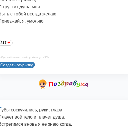
И грустит душа моя.
Быть с тобой всегда желаю,
Приезжай, я, умоляю.
817
 Принадлежит сайту. Автор: z55z
Создать открытку
Г
убы соскучились, руки, глаза.
Плачет всё тело и плачет душа.
Встретимся вновь я не знаю когда.