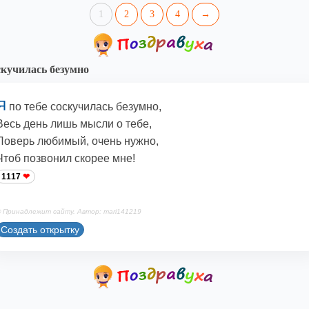
1
2
3
4
→
кучилась безумно
Я
по тебе соскучилась безумно,
Весь день лишь мысли о тебе,
Поверь любимый, очень нужно,
Чтоб позвонил скорее мне!
1117
 Принадлежит сайту. Автор: mari141219
Создать открытку