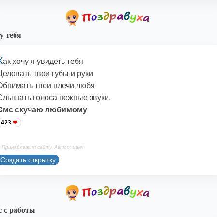
у тебя
К
ак хочу я увидеть тебя
Целовать твои губы и руки
Обнимать твои плечи любя
Слышать голоса нежные звуки.
Смс скучаю любимому
423
 Принадлежит сайту. Автор: ualer
Создать открытку
 с работы