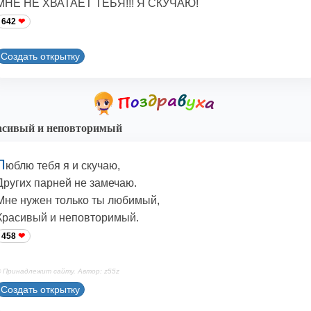
МНЕ НЕ ХВАТАЕТ ТЕБЯ!!! Я СКУЧАЮ!
642
Создать открытку
асивый и неповторимый
Л
юблю тебя я и скучаю,
Других парней не замечаю.
Мне нужен только ты любимый,
Красивый и неповторимый.
458
 Принадлежит сайту. Автор: z55z
Создать открытку