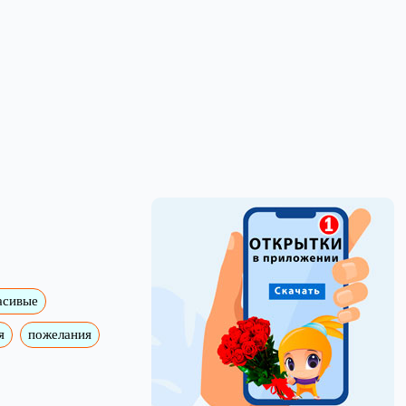
асивые
я
пожелания