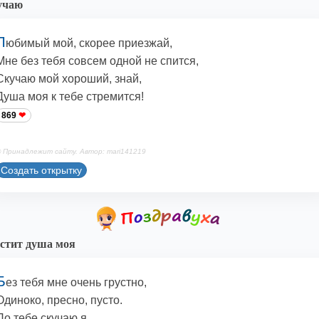
учаю
Л
юбимый мой, скорее приезжай,
Мне без тебя совсем одной не спится,
Скучаю мой хороший, знай,
Душа моя к тебе стремится!
869
 Принадлежит сайту. Автор: mari141219
Создать открытку
стит душа моя
Б
ез тебя мне очень грустно,
Одиноко, пресно, пусто.
По тебе скучаю я,