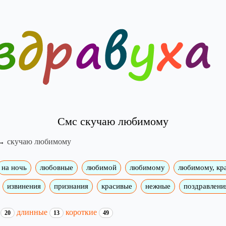
Смс скучаю любимому
скучаю любимому
на ночь
любовные
любимой
любимому
любимому, кр
извинения
признания
красивые
нежные
поздравлени
и
длинные
короткие
20
13
49