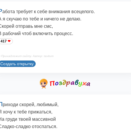
Р
абота требует к себе внимания всецелого.
А я скучаю по тебе и ничего не делаю.
Скорей отправь мне смс,
В рабочий чтоб включить процесс.
417
 Принадлежит сайту. Автор: tavitum
Создать открытку
П
риходи скорей, любимый,
Я хочу к тебе прижаться,
На груди твоей массивной
Сладко-сладко отоспаться.