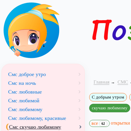
Смс доброе утро
Главная
СМС
Смс на ночь
Смс любовные
С добрым утром
Смс любимой
скучаю любимому
Смс любимому
Смс любимому, красивые
открытк
все
62
Смс скучаю любимому