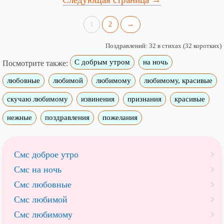
1
2
→
Поздравлений: 32 в стихах (32 коротких)
С добрым утром
на ночь
Посмотрите также:
любовные
любимой
любимому
любимому, красивые
скучаю любимому
извинения
признания
красивые
нежные
поздравления
пожелания
Смс доброе утро
Смс на ночь
Смс любовные
Смс любимой
Смс любимому