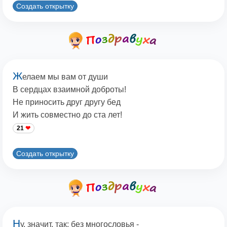
Создать открытку
Ж
елаем мы вам от души
В сердцах взаимной доброты!
Не приносить друг другу бед
И жить совместно до ста лет!
21
Создать открытку
Н
у, значит, так: без многословья -