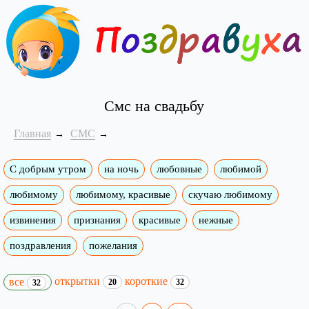
Смс на свадьбу
Главная
СМС
С добрым утром
на ночь
любовные
любимой
любимому
любимому, красивые
скучаю любимому
извинения
признания
красивые
нежные
поздравления
пожелания
открытки
короткие
все
20
32
32