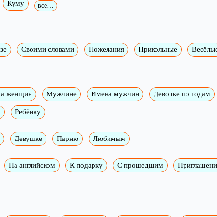
Куму
все…
зе
Своими словами
Пожелания
Прикольные
Весёлы
а женщин
Мужчине
Имена мужчин
Девочке по годам
м
Ребёнку
Девушке
Парню
Любимым
На английском
К подарку
С прошедшим
Приглашени