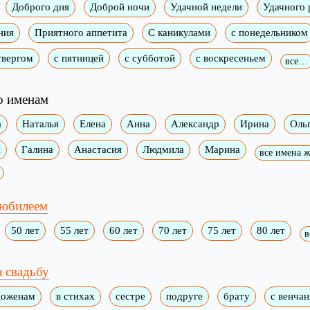
Доброго дня
Доброй ночи
Удачной недели
Удачного 
ния
Приятного аппетита
С каникулами
с понедельником
твергом
с пятницей
с субботой
с воскресеньем
все…
о именам
а
Наталья
Елена
Анна
Александр
Ирина
Оль
я
Галина
Анастасия
Людмила
Марина
все имена
 юбилеем
50 лет
55 лет
60 лет
70 лет
75 лет
80 лет
в
 свадьбу
доженам
в стихах
сестре
подруге
брату
с венча