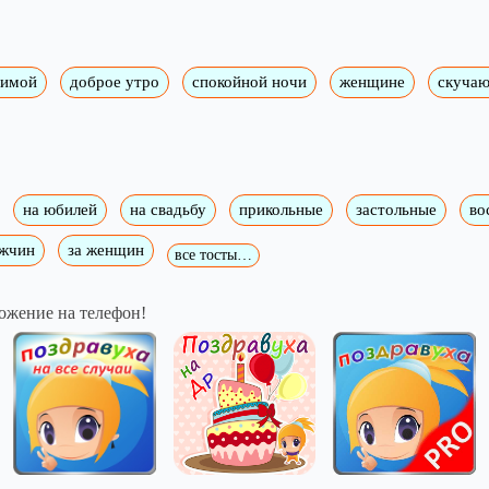
имой
доброе утро
спокойной ночи
женщине
скуча
на юбилей
на свадьбу
прикольные
застольные
во
ужчин
за женщин
все тосты…
ожение на телефон!