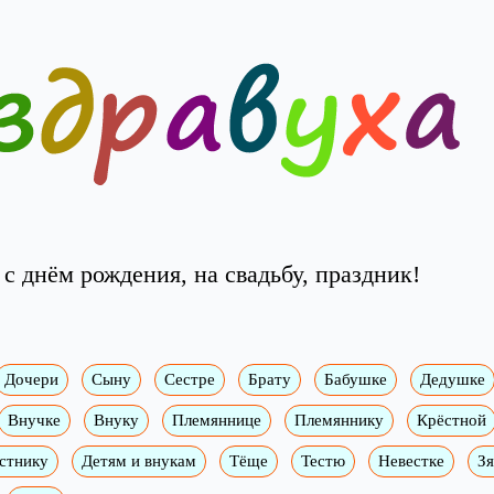
с днём рождения, на свадьбу, праздник!
Дочери
Сыну
Сестре
Брату
Бабушке
Дедушке
Внучке
Внуку
Племяннице
Племяннику
Крёстной
стнику
Детям и внукам
Тёще
Тестю
Невестке
З