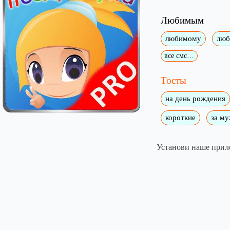
Любимым
любимому
люб
все смс…
Тосты
на день рождения
короткие
за м
Установи наше прил