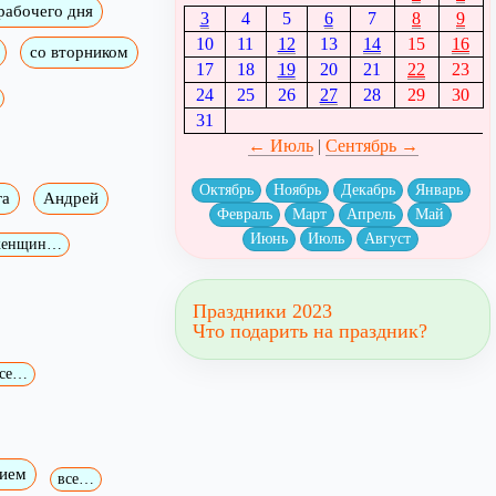
рабочего дня
3
4
5
6
7
8
9
10
11
12
13
14
15
16
со вторником
17
18
19
20
21
22
23
24
25
26
27
28
29
30
31
← Июль
|
Сентябрь →
Октябрь
Ноябрь
Декабрь
Январь
га
Андрей
Февраль
Март
Апрель
Май
Июнь
Июль
Август
 женщин…
Праздники 2023
Что подарить на праздник?
се…
нием
все…