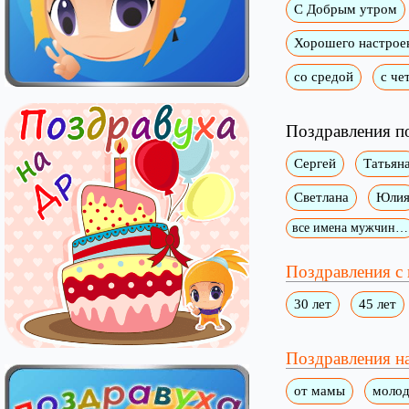
С Добрым утром
Хорошего настрое
со средой
с че
Поздравления п
Сергей
Татьян
Светлана
Юли
все имена мужчин…
Поздравления с
30 лет
45 лет
Поздравления на
от мамы
моло