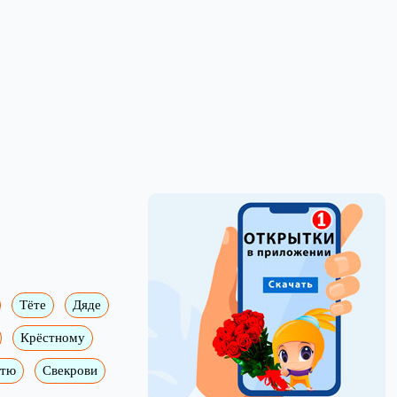
Тёте
Дяде
Крёстному
ятю
Свекрови