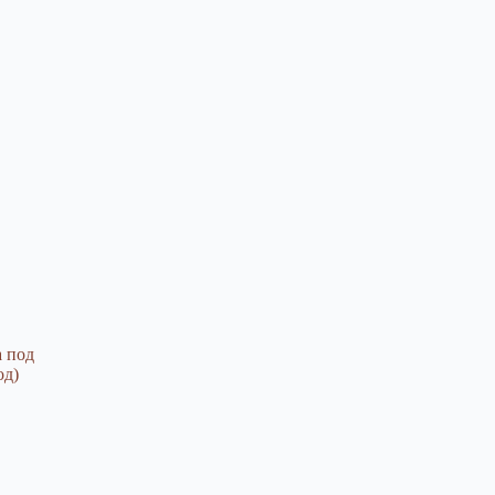
а под
од)