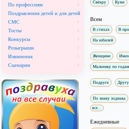
Свёкру
Куме
По профессиям
Поздравления детей и для детей
Всем
СМС
В стихах
В про
Тосты
Конкурсы
На юбилей
Розыгрыши
Извинения
Женщине
Имен
Сценарии
Мальчику по года
Подруге
Другу
По знаку зодиака
все…
Ежедневные