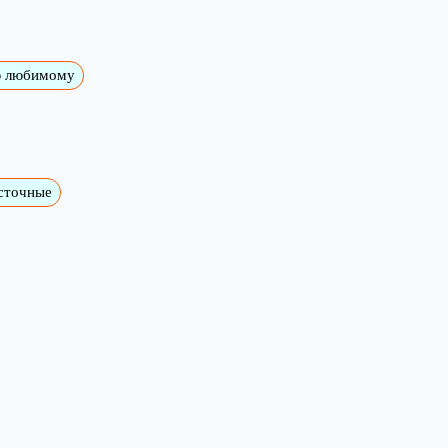
ю любимому
сточные