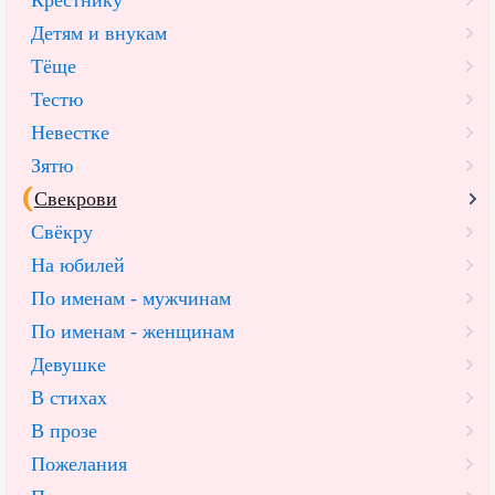
Детям и внукам
Тёще
Тестю
Невестке
Зятю
Свекрови
Свёкру
На юбилей
По именам - мужчинам
По именам - женщинам
Девушке
В стихах
В прозе
Пожелания