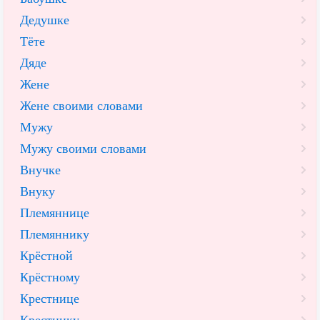
Дедушке
Тёте
Дяде
Жене
Жене своими словами
Мужу
Мужу своими словами
Внучке
Внуку
Племяннице
Племяннику
Крёстной
Крёстному
Крестнице
Крестнику