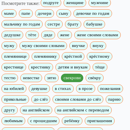
подруге
женщине
мужчине
Посмотрите также:
маме
папе
дочери
сыну
девочке по годам
мальчику по годам
сестре
брату
бабушке
дедушке
тёте
дяде
жене
жене своими словами
мужу
мужу своими словами
внучке
внуку
племяннице
племяннику
крёстной
крёстному
крестнице
крестнику
детям и внукам
тёще
тестю
невестке
зятю
свекрови
свёкру
на юбилей
девушке
в стихах
в прозе
пожелания
прикольные
до слёз
своими словами до слёз
парню
другу
на английском
на английском с переводом
любимым
с прошедшим
ребёнку
приглашения