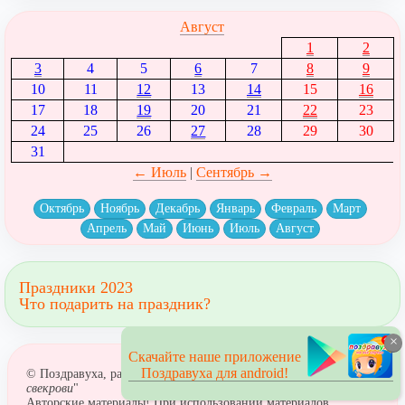
Август
1
2
3
4
5
6
7
8
9
10
11
12
13
14
15
16
17
18
19
20
21
22
23
24
25
26
27
28
29
30
31
← Июль
|
Сентябрь →
Октябрь
Ноябрь
Декабрь
Январь
Февраль
Март
Апрель
Май
Июнь
Июль
Август
Праздники 2023
Что подарить на праздник?
×
Скачайте наше приложение
Поздравуха для android!
© Поздравуха, раздел: "
Поздравления с днём рождения
свекрови
"
Авторские материалы! При использовании материалов