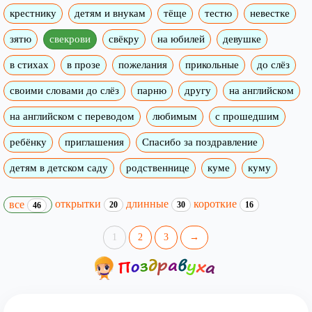
крестнику
детям и внукам
тёще
тестю
невестке
зятю
свекрови
свёкру
на юбилей
девушке
в стихах
в прозе
пожелания
прикольные
до слёз
своими словами до слёз
парню
другу
на английском
на английском с переводом
любимым
с прошедшим
ребёнку
приглашения
Спасибо за поздравление
детям в детском саду
родственнице
куме
куму
открытки
длинные
короткие
все
20
30
16
46
1
2
3
→