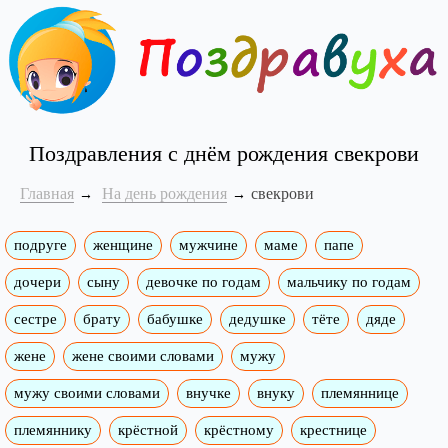
Поздравления с днём рождения свекрови
Главная
На день рождения
свекрови
подруге
женщине
мужчине
маме
папе
дочери
сыну
девочке по годам
мальчику по годам
сестре
брату
бабушке
дедушке
тёте
дяде
жене
жене своими словами
мужу
мужу своими словами
внучке
внуку
племяннице
племяннику
крёстной
крёстному
крестнице