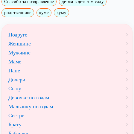
Спасибо за поздравление
детям в детском саду
родственнице
куме
куму
Подруге
Женщине
Мужчине
Маме
Папе
Дочери
Сыну
Девочке по годам
Мальчику по годам
Сестре
Брату
Бабушке