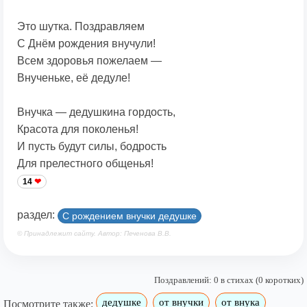
Это шутка. Поздравляем
С Днём рождения внучули!
Всем здоровья пожелаем —
Внученьке, её дедуле!
Внучка — дедушкина гордость,
Красота для поколенья!
И пусть будут силы, бодрость
Для прелестного общенья!
14
раздел:
С рождением внучки дедушке
© Принадлежит сайту. Автор: Печенова В.В.
Поздравлений: 0 в стихах (0 коротких)
дедушке
от внучки
от внука
Посмотрите также: