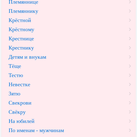
Племяннице
Племяннику
Крёстной
Крёстному
Крестнице
Крестнику
Детям и внукам
Тёще
Тестю
Невестке
Зятю
Свекрови
Свёкру
На юбилей
По именам - мужчинам