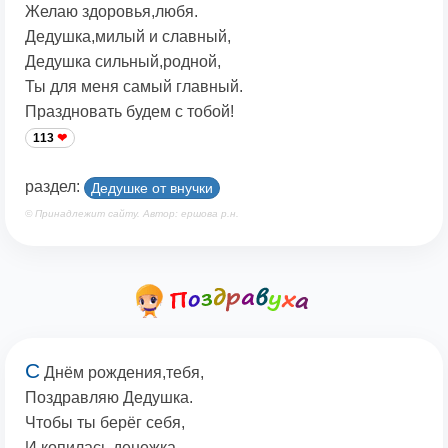
Желаю здоровья,любя.
Дедушка,милый и славный,
Дедушка сильный,родной,
Ты для меня самый главный.
Праздновать будем с тобой!
113
раздел:
Дедушке от внучки
© Принадлежит сайту. Автор: ершова р.н.
С
Днём рождения,тебя,
Поздравляю Дедушка.
Чтобы ты берёг себя,
И копилась денежка.