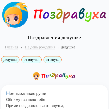
Поздравления дедушке
Главная
На день рождения
дедушке
дедушке
от внучки
от внука
Н
ежные,мягкие ручки
Обнимут за шею тебя-
Прими поздравленья от внучки,