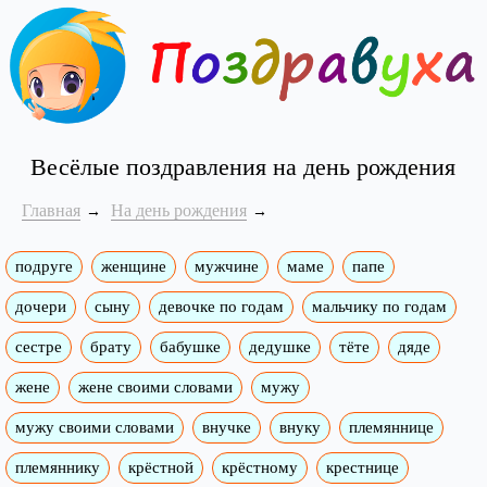
Весёлые поздравления на день рождения
Главная
На день рождения
подруге
женщине
мужчине
маме
папе
дочери
сыну
девочке по годам
мальчику по годам
сестре
брату
бабушке
дедушке
тёте
дяде
жене
жене своими словами
мужу
мужу своими словами
внучке
внуку
племяннице
племяннику
крёстной
крёстному
крестнице