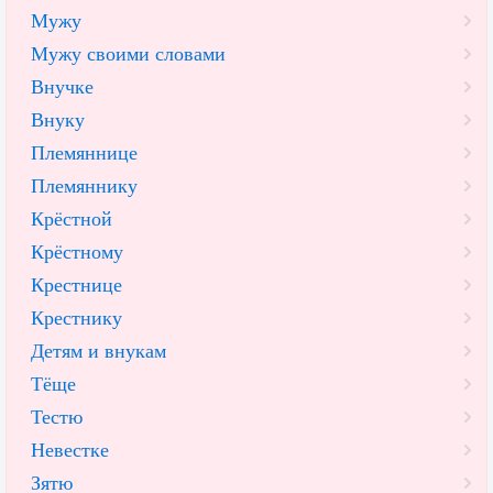
Мужу
Мужу своими словами
Внучке
Внуку
Племяннице
Племяннику
Крёстной
Крёстному
Крестнице
Крестнику
Детям и внукам
Тёще
Тестю
Невестке
Зятю