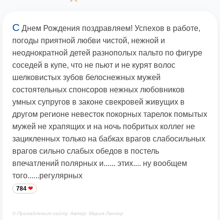
С
Днем Рождения поздравляем! Успехов в работе,
погоды приятной любви чистой, нежной и
неоднократной детей разнополых пальто по фигуре
соседей в купе, что не пьют и не курят волос
шелковистых зубов белоснежных мужей
состоятельных спонсоров нежных любовников
умных супругов в законе свекровей живущих в
другом регионе невесток покорных тарелок помытых
мужей не храпящих и на ночь побритых коллег не
зацикленных только на бабках врагов слабосильных
врагов сильно слабых обедов в постель
впечатлений полярных и...... этих.... ну вообщем
того......регулярных
784
© Принадлежит сайту. Автор: Мария Лангер