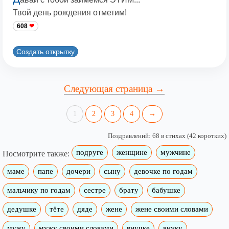
Твой день рождения отметим!
608
Создать открытку
Следующая страница →
1
2
3
4
→
Поздравлений: 68 в стихах (42 коротких)
подруге
женщине
мужчине
Посмотрите также:
маме
папе
дочери
сыну
девочке по годам
мальчику по годам
сестре
брату
бабушке
дедушке
тёте
дяде
жене
жене своими словами
мужу
мужу своими словами
внучке
внуку