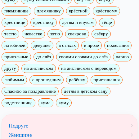
племяннице
племяннику
крёстной
крёстному
крестнице
крестнику
детям и внукам
тёще
тестю
невестке
зятю
свекрови
свёкру
на юбилей
девушке
в стихах
в прозе
пожелания
прикольные
до слёз
своими словами до слёз
парню
другу
на английском
на английском с переводом
любимым
с прошедшим
ребёнку
приглашения
Спасибо за поздравление
детям в детском саду
родственнице
куме
куму
Подруге
Женщине