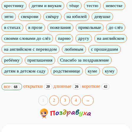
крестнику
детям и внукам
тёще
тестю
невестке
зятю
свекрови
свёкру
на юбилей
девушке
в стихах
в прозе
пожелания
прикольные
до слёз
своими словами до слёз
парню
другу
на английском
на английском с переводом
любимым
с прошедшим
ребёнку
приглашения
Спасибо за поздравление
детям в детском саду
родственнице
куме
куму
открытки
длинные
короткие
все
20
26
42
68
1
2
3
4
→