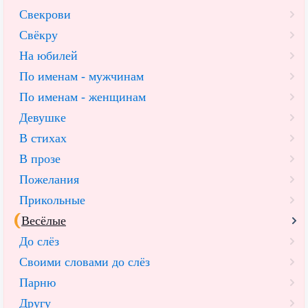
Свекрови
Свёкру
На юбилей
По именам - мужчинам
По именам - женщинам
Девушке
В стихах
В прозе
Пожелания
Прикольные
Весёлые
До слёз
Своими словами до слёз
Парню
Другу