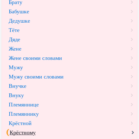
Брату
Бабушке
Дедушке
Тёте
Дяде
Жене
Жене своими словами
Мужу
Мужу своими словами
Внучке
Внуку
Племяннице
Племяннику
Крёстной
Крёстному