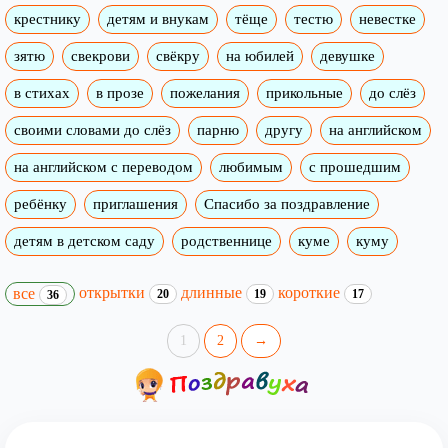
крестнику
детям и внукам
тёще
тестю
невестке
зятю
свекрови
свёкру
на юбилей
девушке
в стихах
в прозе
пожелания
прикольные
до слёз
своими словами до слёз
парню
другу
на английском
на английском с переводом
любимым
с прошедшим
ребёнку
приглашения
Спасибо за поздравление
детям в детском саду
родственнице
куме
куму
открытки
длинные
короткие
все
20
19
17
36
1
2
→