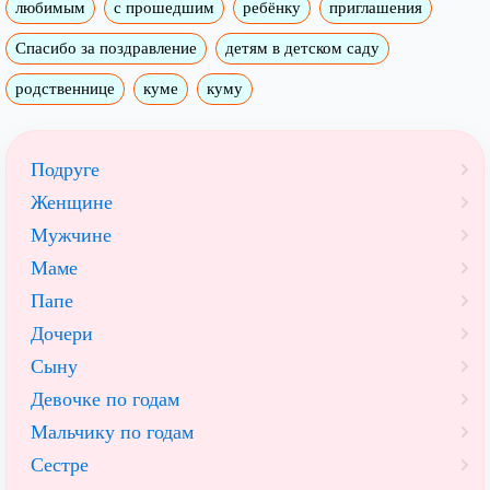
любимым
с прошедшим
ребёнку
приглашения
Спасибо за поздравление
детям в детском саду
родственнице
куме
куму
Подруге
Женщине
Мужчине
Маме
Папе
Дочери
Сыну
Девочке по годам
Мальчику по годам
Сестре