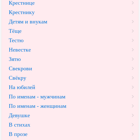
Крестнице
Крестнику
Детям и внукам
Тёще
Тестю
Невестке
Зятю
Свекрови
Свёкру
На юбилей
По именам - мужчинам
По именам - женщинам
Девушке
В стихах
В прозе