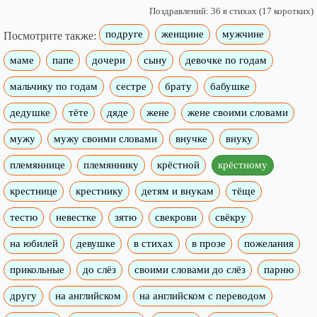
Поздравлений: 36 в стихах (17 коротких)
подруге
женщине
мужчине
Посмотрите также:
маме
папе
дочери
сыну
девочке по годам
мальчику по годам
сестре
брату
бабушке
дедушке
тёте
дяде
жене
жене своими словами
мужу
мужу своими словами
внучке
внуку
племяннице
племяннику
крёстной
крёстному
крестнице
крестнику
детям и внукам
тёще
тестю
невестке
зятю
свекрови
свёкру
на юбилей
девушке
в стихах
в прозе
пожелания
прикольные
до слёз
своими словами до слёз
парню
другу
на английском
на английском с переводом