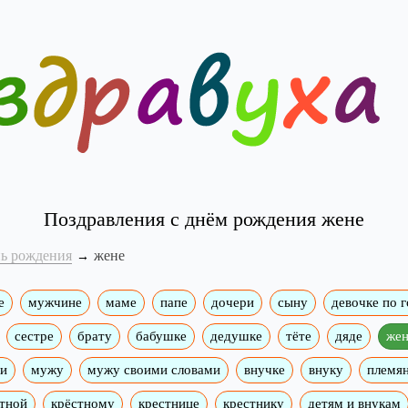
Поздравления с днём рождения жене
нь рождения
жене
е
мужчине
маме
папе
дочери
сыну
девочке по 
сестре
брату
бабушке
дедушке
тёте
дяде
жен
ми
мужу
мужу своими словами
внучке
внуку
племя
тной
крёстному
крестнице
крестнику
детям и внукам