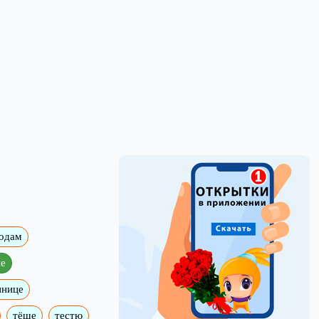
годам
е
ннице
тёще
тестю