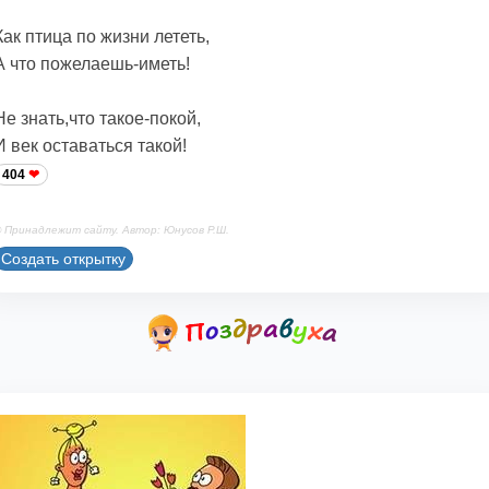
Как птица по жизни лететь,
А что пожелаешь-иметь!
Не знать,что такое-покой,
И век оставаться такой!
404
 Принадлежит сайту. Автор: Юнусов Р.Ш.
Создать открытку