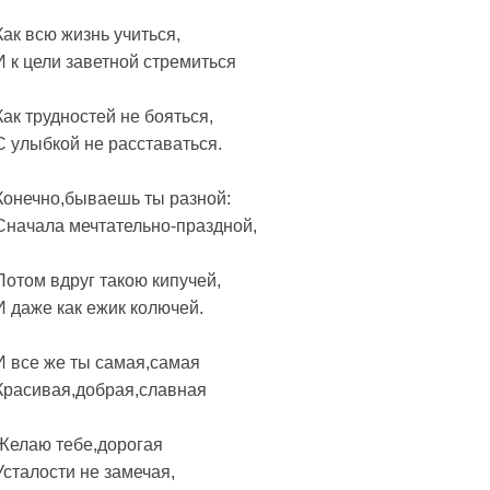
Как всю жизнь учиться,
И к цели заветной стремиться
Как трудностей не бояться,
С улыбкой не расставаться.
Конечно,бываешь ты разной:
Сначала мечтательно-праздной,
Потом вдруг такою кипучей,
И даже как ежик колючей.
И все же ты самая,самая
Красивая,добрая,славная
Желаю тебе,дорогая
Усталости не замечая,