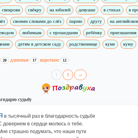
свекрови
свёкру
на юбилей
девушке
в стихах
в пр
лёз
своими словами до слёз
парню
другу
на английско
реводом
любимым
с прошедшим
ребёнку
приглашения
ление
детям в детском саду
родственнице
куме
куму
и
длинные
короткие
20
17
12
1
2
→
годарю судьбу
Я
в тысячный раз в благодарность судьбе
С доверием в сердце молюсь о тебе.
Мне страшно подумать, что наши пути