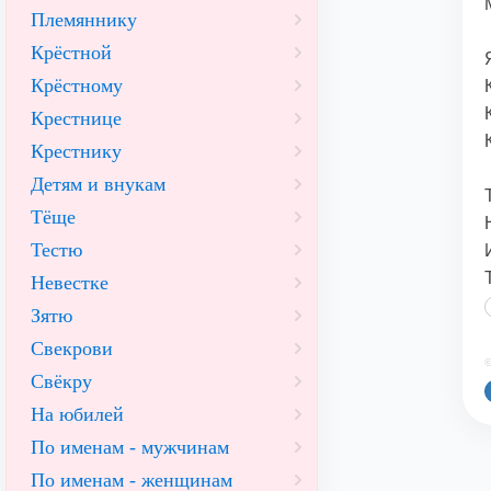
Племяннику
Крёстной
Крёстному
Крестнице
Крестнику
Детям и внукам
Тёще
Тестю
Невестке
Зятю
Свекрови
©
Свёкру
На юбилей
По именам - мужчинам
По именам - женщинам