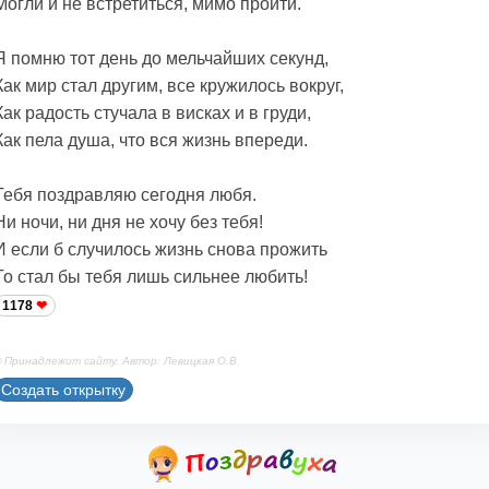
Могли и не встретиться, мимо пройти.
Я помню тот день до мельчайших секунд,
Как мир стал другим, все кружилось вокруг,
Как радость стучала в висках и в груди,
Как пела душа, что вся жизнь впереди.
Тебя поздравляю сегодня любя.
Ни ночи, ни дня не хочу без тебя!
И если б случилось жизнь снова прожить
То стал бы тебя лишь сильнее любить!
1178
 Принадлежит сайту. Автор: Левицкая О.В.
Создать открытку