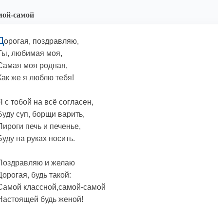
мой-самой
Д
орогая, поздравляю,
Ты, любимая моя,
Самая моя родная,
Как же я люблю тебя!
Я с тобой на всё согласен,
Буду суп, борщи варить,
Пироги печь и печенье,
Буду на руках носить.
Поздравляю и желаю
Дорогая, будь такой:
Самой классной,самой-самой
Настоящей будь женой!