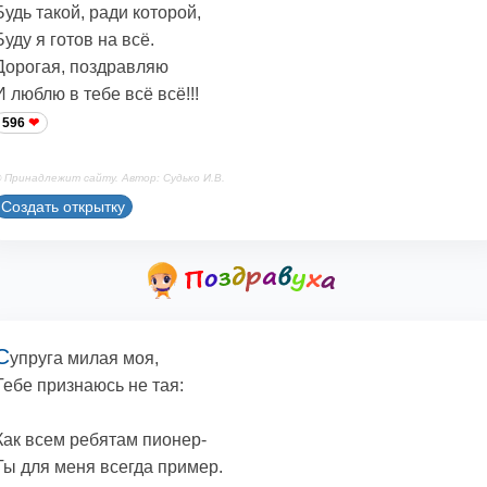
Будь такой, ради которой,
Буду я готов на всё.
Дорогая, поздравляю
И люблю в тебе всё всё!!!
596
 Принадлежит сайту. Автор: Судько И.В.
Создать открытку
С
упруга милая моя,
Тебе признаюсь не тая:
Как всем ребятам пионер-
Ты для меня всегда пример.