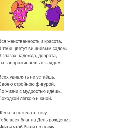
Вся женственность и красота,
В тебе цветут вишнёвым садом.
В глазах надежда, доброта,
Ты завораживаешь взглядом.
Всех удивлять не устаёшь,
Своею стройною фигурой.
По жизни с мудростью идёшь,
Походкой лёгкою и юной.
Жена, я пожелать хочу,
Тебе всех благ на День рожденья.
Мечты чтоб были по плечу,