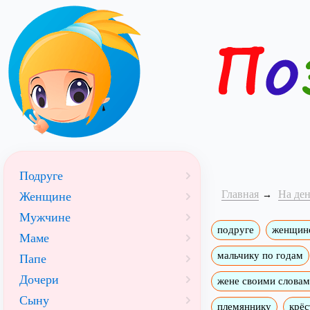
Подруге
Главная
На де
Женщине
Мужчине
подруге
женщин
Маме
мальчику по годам
Папе
Дочери
жене своими слова
Сыну
племяннику
крёс