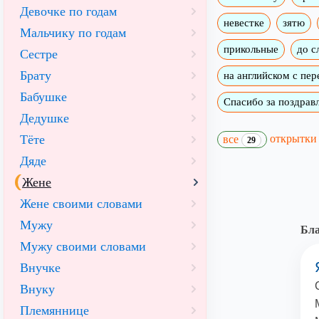
Девочке по годам
невестке
зятю
Мальчику по годам
прикольные
до с
Сестре
Брату
на английском с пе
Бабушке
Спасибо за поздрав
Дедушке
открытк
Тёте
все
29
Дяде
Жене
Жене своими словами
Мужу
Бла
Мужу своими словами
Внучке
Внуку
Племяннице