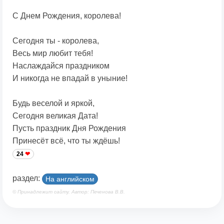
С Днем Рождения, королева!
Сегодня ты - королева,
Весь мир любит тебя!
Наслаждайся праздником
И никогда не впадай в уныние!
Будь веселой и яркой,
Сегодня великая Дата!
Пусть праздник Дня Рождения
Принесёт всё, что ты ждёшь!
24
раздел:
На английском
© Принадлежит сайту. Автор: Печенова В.В.