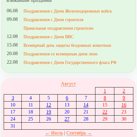
Ближайшие праздники
06.08
Поздравления с Днем Железнодорожных войск
09.08
Поздравления с Днем строителя
Прикольные поздравления строителю
12.08
Поздравления с Днем ВВС
15.08
Всемирный день защиты бездомных животных
20.08
Поздравления со всемирным днем лени
22.08
Поздравления с Днем Государственного флага РФ
Август
1
2
3
4
5
6
7
8
9
10
11
12
13
14
15
16
17
18
19
20
21
22
23
24
25
26
27
28
29
30
31
← Июль
|
Сентябрь →