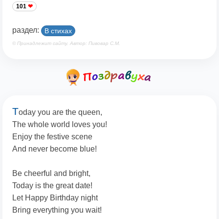
101
раздел:
В стихах
© Принадлежит сайту. Автор: Пивовар С.М.
T
oday you are the queen,
The whole world loves you!
Enjoy the festive scene
And never become blue!
Be cheerful and bright,
Today is the great date!
Let Happy Birthday night
Bring everything you wait!