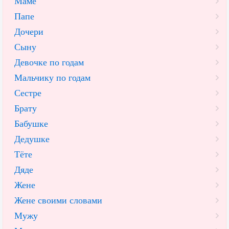
Маме
Папе
Дочери
Сыну
Девочке по годам
Мальчику по годам
Сестре
Брату
Бабушке
Дедушке
Тёте
Дяде
Жене
Жене своими словами
Мужу