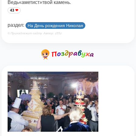
Ведь«аметист»твой камень.
43
раздел:
На День рождения Николая
© Принадлежит сайту. Автор: z55z