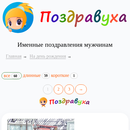
Именные поздравления мужчинам
Главная
На день рождения
длинные
короткие
все
59
1
60
1
2
3
→