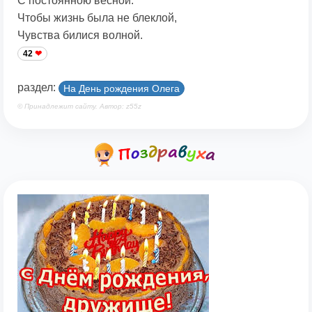
С постоянною весной.
Чтобы жизнь была не блеклой,
Чувства билися волной.
42
раздел:
На День рождения Олега
© Принадлежит сайту. Автор: z55z