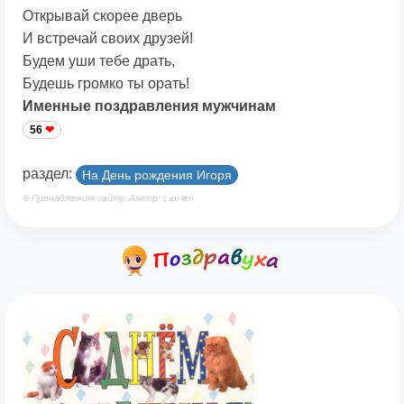
Открывай скорее дверь
И встречай своих друзей!
Будем уши тебе драть,
Будешь громко ты орать!
Именные поздравления мужчинам
56
раздел:
На День рождения Игоря
© Принадлежит сайту. Автор: Lav-len