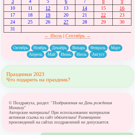
3
4
5
6
7
8
9
10
11
12
13
14
15
16
17
18
19
20
21
22
23
24
25
26
27
28
29
30
31
← Июль
|
Сентябрь →
Октябрь
Ноябрь
Декабрь
Январь
Февраль
Март
Апрель
Май
Июнь
Июль
Август
Праздники 2023
Что подарить на праздник?
© Поздравуха, раздел: "
Поздравления на День рождения
Михаилу
"
Авторские материалы! При использовании материалов
активная ссылка на сайт обязательна! Размещение
произведений на сайтах поздравлений не допускается.