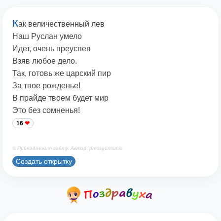
К
ак величественный лев
Наш Руслан умело
Идет, очень преуспев
Взяв любое дело.
Так, готовь же царский пир
За твое рожденье!
В прайде твоем будет мир
Это без сомненья!
16
© Принадлежит сайту. Автор: pressgurmanio
Создать открытку