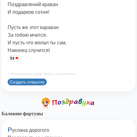
Поздравлений краван
И подарков сотня!
Пусть же этот караван
За тобою мчится,
И пусть что желал ты сам,
Наконец случится!
53
© Принадлежит сайту. Автор: pressgurmanio
Создать открытку
Баловню фортуны
Р
услана дорогого