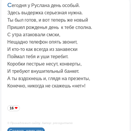
С
егодня у Руслана день особый.
Здесь выдержка серьезная нужна.
Ты был готов, и вот теперь же новый
Пришел рожденья день к тебе сполна.
С утра атаковали смски,
Нещадно телефон опять звонит,
И кто-то как всегда из занавески
Поймал тебя и уши теребит.
Коробки пестрые несут, конверты,
И требуют внушительный банкет.
А ты вздохнешь и, глядя на презенты,
Конечно, никогда не скажешь «нет»!
16
© Принадлежит сайту. Автор: pressgurmanio
Создать открытку