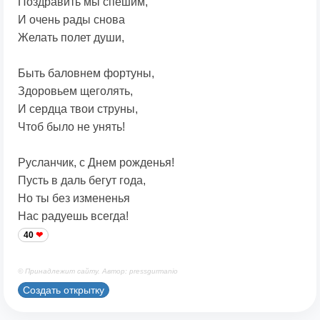
Поздравить мы спешим,
И очень рады снова
Желать полет души,
Быть баловнем фортуны,
Здоровьем щеголять,
И сердца твои струны,
Чтоб было не унять!
Русланчик, с Днем рожденья!
Пусть в даль бегут года,
Но ты без измененья
Нас радуешь всегда!
40
© Принадлежит сайту. Автор: pressgurmanio
Создать открытку