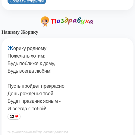
Создать открытку
Нашему Жорику
Ж
орику родному
Пожелать хотим:
Будь поближе к дому,
Будь всегда любим!
Пусть пройдет прекрасно
День рожденья твой,
Будет праздник ясным -
И всегда с тобой!
12
© Принадлежит сайту. Автор: podaristih