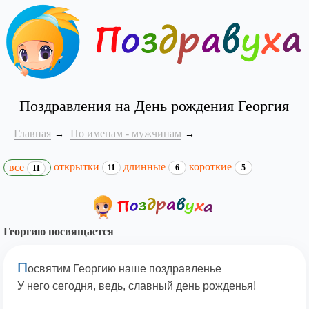
Поздравления на День рождения Георгия
Главная
По именам - мужчинам
открытки
длинные
короткие
все
11
6
5
11
Георгию посвящается
П
освятим Георгию наше поздравленье
У него сегодня, ведь, славный день рожденья!