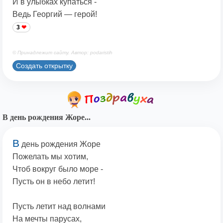
И в улыбках купаться -
Ведь Георгий — герой!
3
© Принадлежит сайту. Автор: podaristih
Создать открытку
В день рождения Жоре...
В
день рождения Жоре
Пожелать мы хотим,
Чтоб вокруг было море -
Пусть он в небо летит!
Пусть летит над волнами
На мечты парусах,