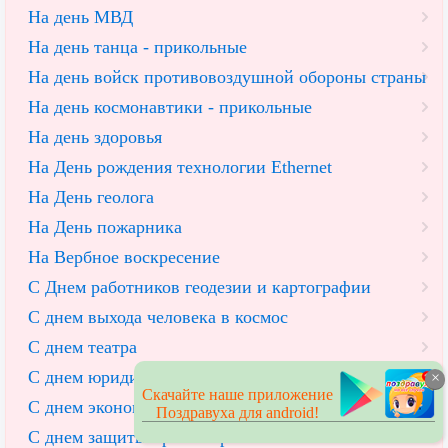
На день МВД
На день танца - прикольные
На день войск противовоздушной обороны страны
На день космонавтики - прикольные
На день здоровья
На День рождения технологии Ethernet
На День геолога
На День пожарника
На Вербное воскресение
С Днем работников геодезии и картографии
С днем выхода человека в космос
С днем театра
С днем юридической службы
×
Скачайте наше приложение
С днем экономических преступлений
Поздравуха для android!
С днем защиты прав потребителей