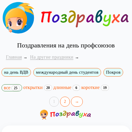
Поздравления на день профсоюзов
Главная
На другие праздники
на день ВДВ
международный день студентов
Покров
открытки
длинные
короткие
все
20
6
19
25
1
2
→