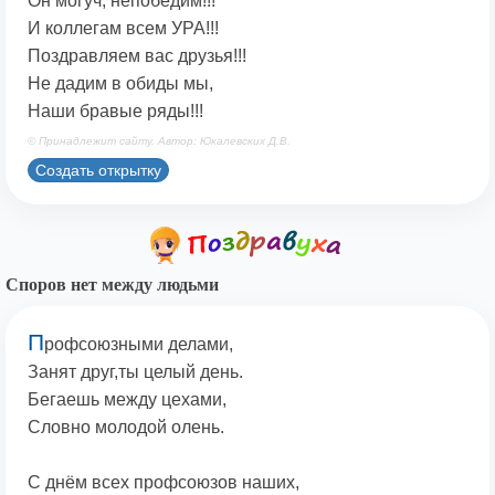
Он могуч, непобедим!!!
И коллегам всем УРА!!!
Поздравляем вас друзья!!!
Не дадим в обиды мы,
Наши бравые ряды!!!
© Принадлежит сайту. Автор: Юкалевских Д.В.
Создать открытку
Споров нет между людьми
П
рофсоюзными делами,
Занят друг,ты целый день.
Бегаешь между цехами,
Словно молодой олень.
С днём всех профсоюзов наших,