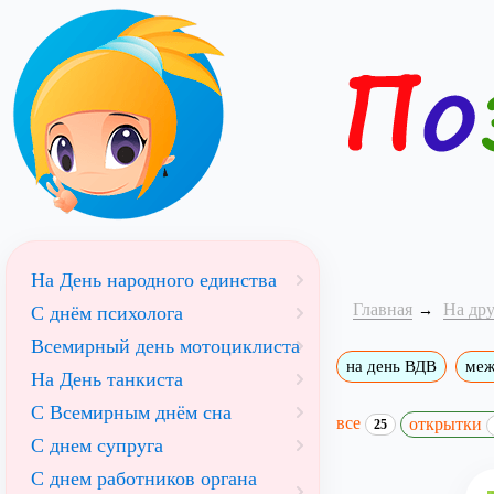
На День народного единства
Главная
На др
С днём психолога
Всемирный день мотоциклиста
на день ВДВ
меж
На День танкиста
С Всемирным днём сна
все
открытки
25
С днем супруга
С днем работников органа