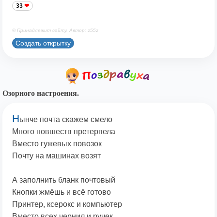
33
© Принадлежит сайту. Автор: z55z
Создать открытку
Озорного настроения.
Н
ынче почта скажем смело
Много новшеств претерпела
Вместо гужевых повозок
Почту на машинах возят
А заполнить бланк почтовый
Кнопки жмёшь и всё готово
Принтер, ксерокс и компьютер
Вместо всех чернил и ручек