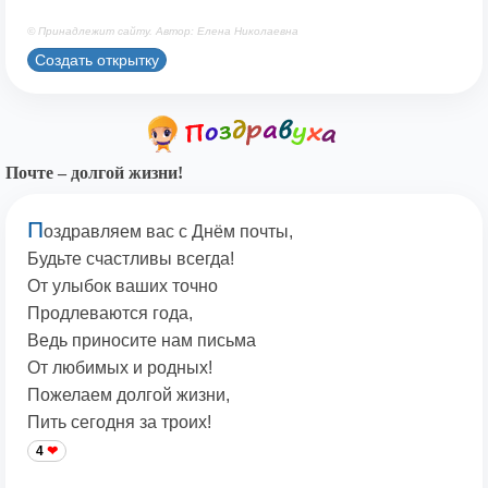
© Принадлежит сайту. Автор: Елена Николаевна
Создать открытку
Почте – долгой жизни!
П
оздравляем вас с Днём почты,
Будьте счастливы всегда!
От улыбок ваших точно
Продлеваются года,
Ведь приносите нам письма
От любимых и родных!
Пожелаем долгой жизни,
Пить сегодня за троих!
4