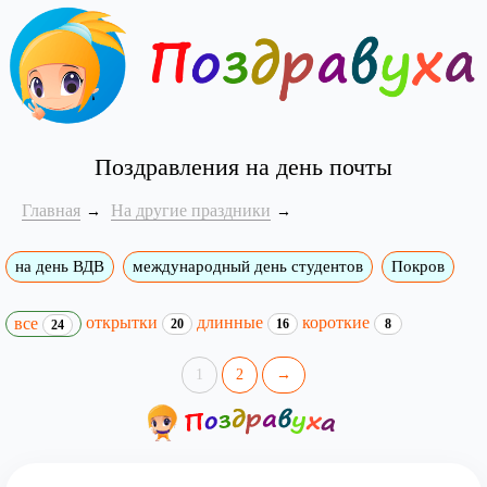
Поздравления на день почты
Главная
На другие праздники
на день ВДВ
международный день студентов
Покров
открытки
длинные
короткие
все
20
16
8
24
1
2
→