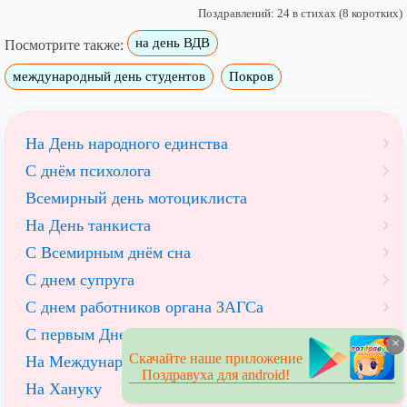
Поздравлений: 24 в стихах (8 коротких)
на день ВДВ
Посмотрите также:
международный день студентов
Покров
На День народного единства
С днём психолога
Всемирный день мотоциклиста
На День танкиста
С Всемирным днём сна
С днем супруга
С днем работников органа ЗАГСа
С первым Днем зимы
×
Скачайте наше приложение
На Международный день кино
Поздравуха для android!
На Хануку