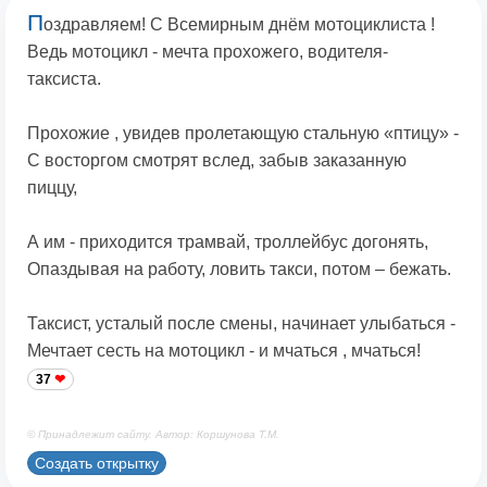
П
оздравляем! С Всемирным днём мотоциклиста !
Ведь мотоцикл - мечта прохожего, водителя-
таксиста.
Прохожие , увидев пролетающую стальную «птицу» -
С восторгом смотрят вслед, забыв заказанную
пиццу,
А им - приходится трамвай, троллейбус догонять,
Опаздывая на работу, ловить такси, потом – бежать.
Таксист, усталый после смены, начинает улыбаться -
Мечтает сесть на мотоцикл - и мчаться , мчаться!
37
© Принадлежит сайту. Автор: Коршунова Т.М.
Создать открытку