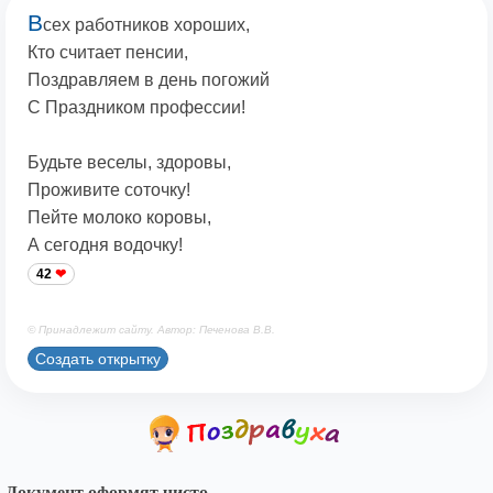
В
сех работников хороших,
Кто считает пенсии,
Поздравляем в день погожий
С Праздником профессии!
Будьте веселы, здоровы,
Проживите соточку!
Пейте молоко коровы,
А сегодня водочку!
42
© Принадлежит сайту. Автор: Печенова В.В.
Создать открытку
Документ оформят чисто