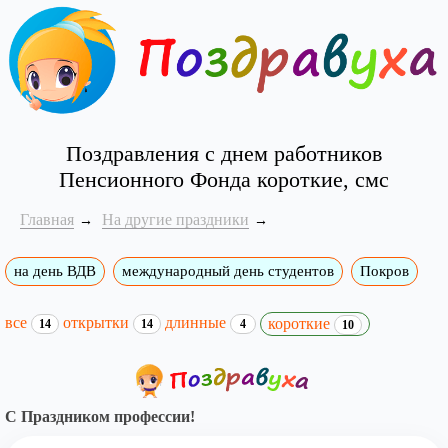
Поздравления с днем работников
Пенсионного Фонда короткие, смс
Главная
На другие праздники
на день ВДВ
международный день студентов
Покров
все
открытки
длинные
короткие
14
14
4
10
С Праздником профессии!