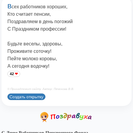
В
сех работников хороших,
Кто считает пенсии,
Поздравляем в день погожий
С Праздником профессии!
Будьте веселы, здоровы,
Проживите соточку!
Пейте молоко коровы,
А сегодня водочку!
42
© Принадлежит сайту. Автор: Печенова В.В.
Создать открытку
С Днем Работников Пенсионного Фонда