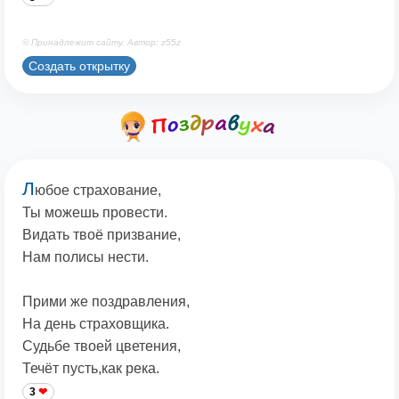
© Принадлежит сайту. Автор: z55z
Создать открытку
Л
юбое страхование,
Ты можешь провести.
Видать твоё призвание,
Нам полисы нести.
Прими же поздравления,
На день страховщика.
Судьбе твоей цветения,
Течёт пусть,как река.
3