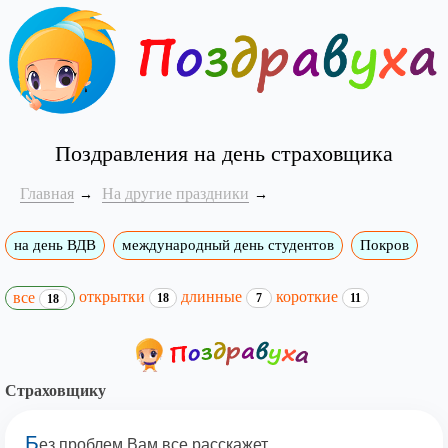
Поздравления на день страховщика
Главная
На другие праздники
на день ВДВ
международный день студентов
Покров
открытки
длинные
короткие
все
18
7
11
18
Страховщику
Б
ез проблем Вам все расскажет,