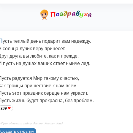
П
усть теплый день подарит вам надежду,
А солнца лучик веру принесет.
Друг друга вы любите, как и прежде,
И пусть на душах ваших стает нынче лед.
Пусть радуется Мир такому счастью,
Как троицы пришествие к нам всем.
Пусть этот праздник сердце нам украсит,
Пусть жизнь будет прекрасна, без проблем.
239
 Принадлежит сайту. Автор: Костен КавА
Создать открытку