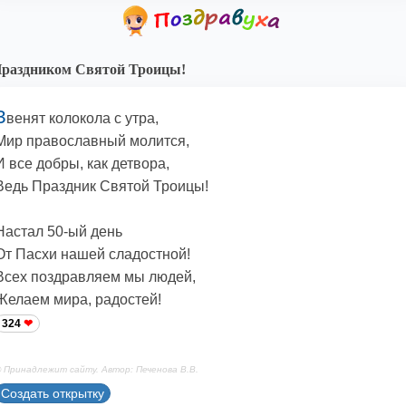
раздником Святой Троицы!
З
венят колокола с утра,
Мир православный молится,
И все добры, как детвора,
Ведь Праздник Святой Троицы!
Настал 50-ый день
От Пасхи нашей сладостной!
Всех поздравляем мы людей,
Желаем мира, радостей!
324
 Принадлежит сайту. Автор: Печенова В.В.
Создать открытку