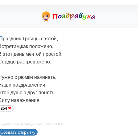
П
раздник Троицы святой,
Встретим,как положено.
В этот день мечтой простой,
Сердце растревожено.
Нужно с рюмки начинать,
Наши поздравления.
Чтоб душою,друг понять,
Силу наваждения.
254
 Принадлежит сайту. Автор: Иванов И.П.
Создать открытку