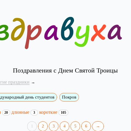
Поздравления с Днем Святой Троицы
угие праздники
дународный день студентов
Покров
и
длинные
короткие
20
3
105
1
2
3
4
5
6
→