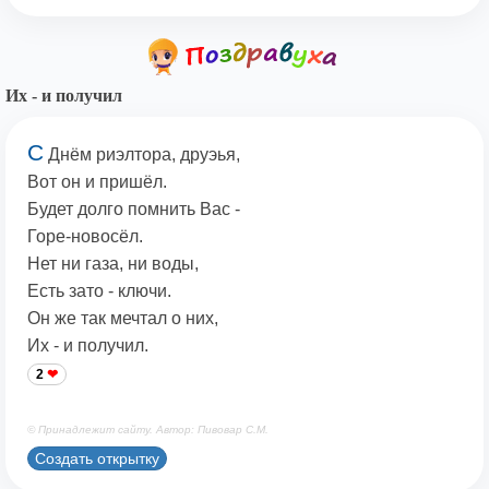
Их - и получил
С
Днём риэлтора, друэья,
Вот он и пришёл.
Будет долго помнить Вас -
Горе-новосёл.
Нет ни газа, ни воды,
Есть зато - ключи.
Он же так мечтал о них,
Их - и получил.
2
© Принадлежит сайту. Автор: Пивовар С.М.
Создать открытку