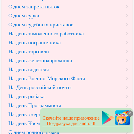
С днем запрета пыток
С днем сурка
С днем судебных приставов
На день таможенного работника
На день пограничника
На день торговли
На день железнодорожника
На день водителя
На день Военно-Морского Флота
На День российской почты
На день рыбака
На день Программиста
×
На день энергетика
Скачайте наше приложение
На день Космонавтики и Авиации
Поздравуха для android!
С днем родного языка