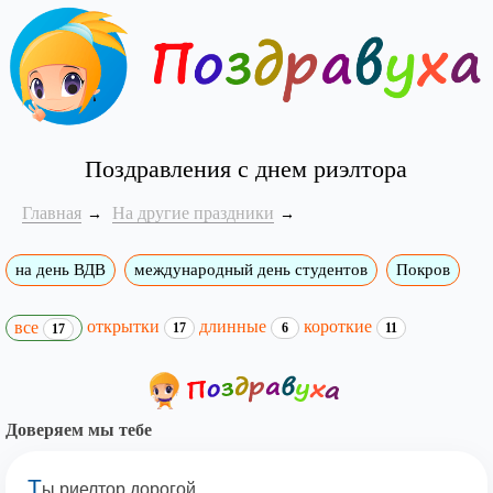
Поздравления с днем риэлтора
Главная
На другие праздники
на день ВДВ
международный день студентов
Покров
открытки
длинные
короткие
все
17
6
11
17
Доверяем мы тебе
Т
ы риелтор дорогой,