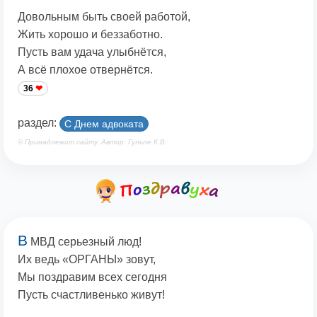
Довольным быть своей работой,
Жить хорошо и беззаботно.
Пусть вам удача улыбнётся,
А всё плохое отвернётся.
36
раздел:
С Днем адвоката
© Принадлежит сайту. Автор: Гульпе К.В.
В
МВД серьезный люд!
Их ведь «ОРГАНЫ» зовут,
Мы поздравим всех сегодня
Пусть счастливенько живут!