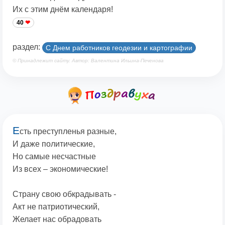
Их с этим днём календаря!
40
раздел:
С Днем работников геодезии и картографии
© Принадлежит сайту. Автор: Валентина Ильина-Печенова
Е
сть преступленья разные,
И даже политические,
Но самые несчастные
Из всех – экономические!
Страну свою обкрадывать -
Акт не патриотический,
Желает нас обрадовать