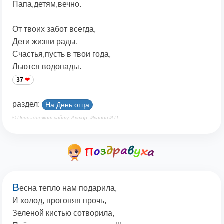
Папа,детям,вечно.
От твоих забот всегда,
Дети жизни рады.
Счастья,пусть в твои года,
Льются водопады.
37
раздел:
На День отца
© Принадлежит сайту. Автор: Иванов И.П.
В
есна тепло нам подарила,
И холод, прогоняя прочь,
Зеленой кистью сотворила,