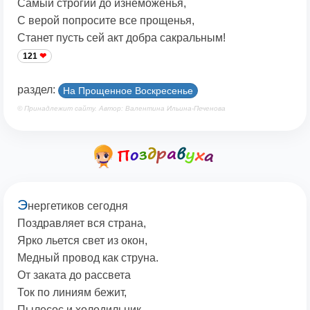
Самый строгий до изнеможенья,
С верой попросите все прощенья,
Станет пусть сей акт добра сакральным!
121
раздел:
На Прощенное Воскресенье
© Принадлежит сайту. Автор: Валентина Ильина-Печенова
Э
нергетиков сегодня
Поздравляет вся страна,
Ярко льется свет из окон,
Медный провод как струна.
От заката до рассвета
Ток по линиям бежит,
Пылесос и холодильник