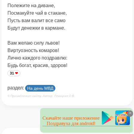
Полежите на диване,
Посмакуйте чай в стакане,
Пусть вам валит все само
Будут денежки в кармане.
Вам желаю силу львов!
Виртуозность комаров!
Лично каждого поздравлю:
Будь богат, красив, здоров!
31
раздел:
На день МВД
© Принадлежит сайту. Автор: Левицкая О.В.
×
Скачайте наше приложение
Поздравуха для android!