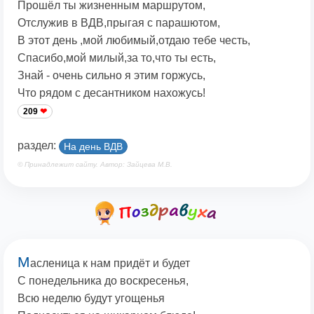
Прошёл ты жизненным маршрутом,
Отслужив в ВДВ,прыгая с парашютом,
В этот день ,мой любимый,отдаю тебе честь,
Спасибо,мой милый,за то,что ты есть,
Знай - очень сильно я этим горжусь,
Что рядом с десантником нахожусь!
209
раздел:
На день ВДВ
© Принадлежит сайту. Автор: Зайцева М.В.
М
асленица к нам придёт и будет
С понедельника до воскресенья,
Всю неделю будут угощенья