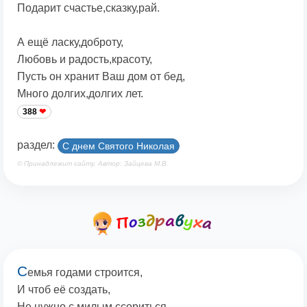
Подарит счастье,сказку,рай.
А ещё ласку,доброту,
Любовь и радость,красоту,
Пусть он хранит Ваш дом от бед,
Много долгих,долгих лет.
388
раздел:
С днем Святого Николая
© Принадлежит сайту. Автор: Зайцева М.В.
С
емья годами строится,
И чтоб её создать,
Не нужно с милым ссориться,