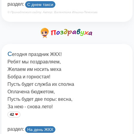
раздел:
С днем такси
© Принадлежит сайту. Автор: Валентина Ильина-Печенова
С
егодня праздник ЖКХ!
Ребят мы поздравляем,
Желаем им носить меха
Бобра и горностая!
Пусть будет служба их сполна
Оплачена бюджетом,
Пусть будет две поры: весна,
За нею - снова лето!
42
раздел:
На день ЖКХ