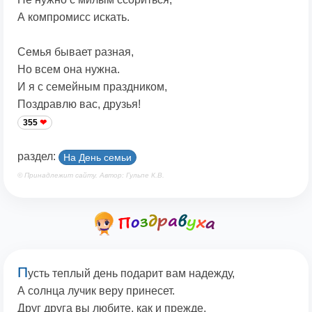
А компромисс искать.
Семья бывает разная,
Но всем она нужна.
И я с семейным праздником,
Поздравлю вас, друзья!
355
раздел:
На День семьи
© Принадлежит сайту. Автор: Гульпе К.В.
П
усть теплый день подарит вам надежду,
А солнца лучик веру принесет.
Друг друга вы любите, как и прежде,