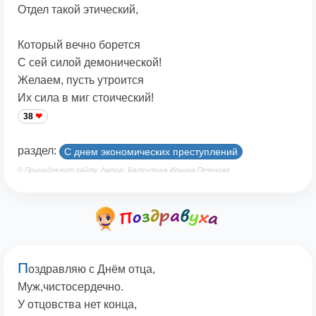
Отдел такой этический,
Который вечно борется
С сей силой демонической!
Желаем, пусть утроится
Их сила в миг стоический!
38
раздел:
С днем экономических преступлений
© Принадлежит сайту. Автор: Валентина Ильина-Печенова
П
оздравляю с Днём отца,
Муж,чистосердечно.
У отцовства нет конца,