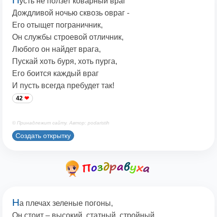
усть не ползет коварный враг
Дождливой ночью сквозь овраг -
Его отыщет пограничник,
Он службы строевой отличник,
Любого он найдет врага,
Пускай хоть буря, хоть пурга,
Его боится каждый враг
И пусть всегда пребудет так!
42
© Принадлежит сайту. Автор: podaristih
Создать открытку
Н
а плечах зеленые погоны,
Он стоит – высокий, статный, стройный.