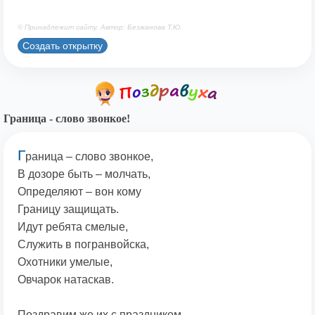
© Принадлежит сайту. Автор: Безжанова Т.Ю.
Создать открытку
Граница - слово звонкое!
Г
раница – слово звонкое,
В дозоре быть – молчать,
Определяют – вон кому
Границу защищать.
Идут ребята смелые,
Служить в погранвойска,
Охотники умелые,
Овчарок натаскав.
Поздравим же их с праздником,