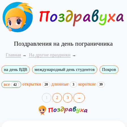
Поздравления на день пограничника
Главная
На другие праздники
на день ВДВ
международный день студентов
Покров
открытки
длинные
короткие
все
20
3
39
42
1
2
3
→