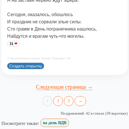
А на заставе нервно ждут эфира.
Сегодня, оказалось, обошлось
И праздник не сорвали злые силы.
Сто грамм в День пограничника нашлось,
Найдутся и врагам чуть-что могилы.
31
© Принадлежит сайту. Автор: Пивовар С.М.
Создать открытку
Следующая страница →
1
2
3
→
Поздравлений: 42 в стихах (39 коротких)
на день ВДВ
Посмотрите также: