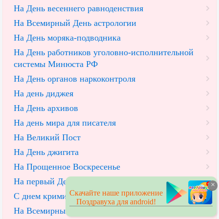
На День весеннего равноденствия
На Всемирный День астрологии
На День моряка-подводника
На День работников уголовно-исполнительной
системы Минюста РФ
На День органов наркоконтроля
На день диджея
На День архивов
На день мира для писателя
На Великий Пост
На День джигита
На Прощенное Воскресенье
На первый День весны
×
Скачайте наше приложение
С днем криминалистики
Поздравуха для android!
На Всемирный день гражданской обороны