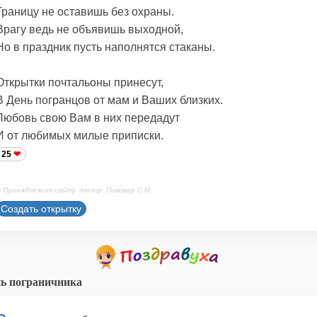
Границу не оставишь без охраны.
Врагу ведь не объявишь выходной,
Но в праздник пусть наполнятся стаканы.
Открытки почтальоны принесут,
В День погранцов от мам и Ваших близких.
Любовь свою Вам в них передадут
И от любимых милые приписки.
25
 Принадлежит сайту. Автор: Пивовар С.М.
Создать открытку
ь пограничника