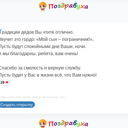
Т
радиции дедов Вы чтите отлично.
Звучит это гордо: «Мой сын – пограничник!»,
Пусть будут спокойными дни Ваши, ночи.
А мы благодарны, ребята, вам очень!
Спасибо за смелость и верную службу.
Пусть будет у Вас в жизни всё, что Вам нужно!
29
 Принадлежит сайту. Автор: Безжанова Т.Ю.
Создать открытку