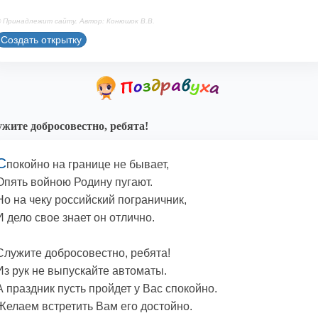
 Принадлежит сайту. Автор: Конюшок В.В.
Создать открытку
жите добросовестно, ребята!
С
покойно на границе не бывает,
Опять войною Родину пугают.
Но на чеку российский пограничник,
И дело свое знает он отлично.
Служите добросовестно, ребята!
Из рук не выпускайте автоматы.
А праздник пусть пройдет у Вас спокойно.
Желаем встретить Вам его достойно.