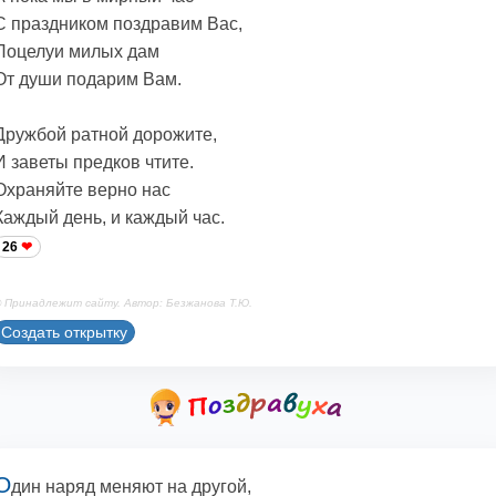
С праздником поздравим Вас,
Поцелуи милых дам
От души подарим Вам.
Дружбой ратной дорожите,
И заветы предков чтите.
Охраняйте верно нас
Каждый день, и каждый час.
26
 Принадлежит сайту. Автор: Безжанова Т.Ю.
Создать открытку
О
дин наряд меняют на другой,