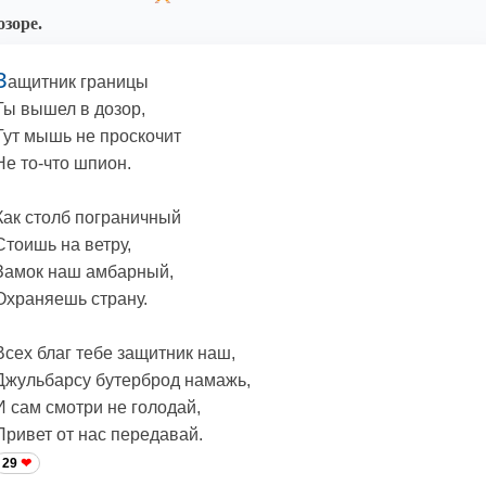
озоре.
З
ащитник границы
Ты вышел в дозор,
Тут мышь не проскочит
Не то-что шпион.
Как столб пограничный
Стоишь на ветру,
Замок наш амбарный,
Охраняешь страну.
Всех благ тебе защитник наш,
Джульбарсу бутерброд намажь,
И сам смотри не голодай,
Привет от нас передавай.
29