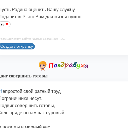
Пусть Родина оценить Вашу службу,
Подарит всё, что Вам для жизни нужно!
28
 Принадлежит сайту. Автор: Безжанова Т.Ю.
Создать открытку
виг совершить готовы
Н
епростой свой ратный труд
Пограничники несут.
Подвиг совершить готовы,
Коль придет к нам час суровый.
А пока мы в мирный час