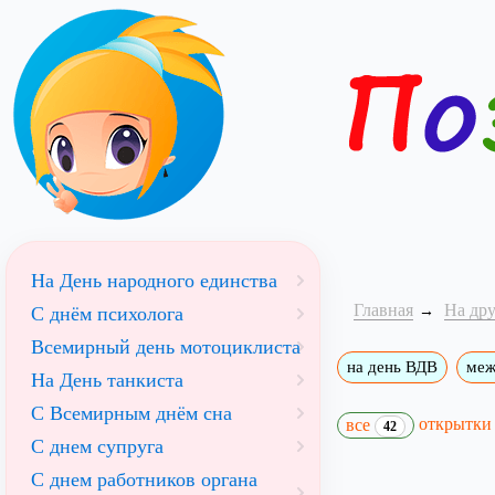
На День народного единства
Главная
На др
С днём психолога
Всемирный день мотоциклиста
на день ВДВ
меж
На День танкиста
С Всемирным днём сна
открытк
все
42
С днем супруга
С днем работников органа