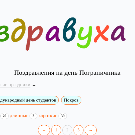
Поздравления на день Пограничника
угие праздники
дународный день студентов
Покров
и
длинные
короткие
20
3
39
←
1
2
3
→