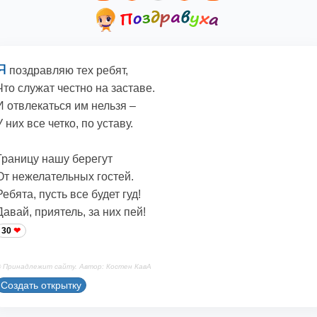
Я
поздравляю тех ребят,
Что служат честно на заставе.
И отвлекаться им нельзя –
У них все четко, по уставу.
Границу нашу берегут
От нежелательных гостей.
Ребята, пусть все будет гуд!
Давай, приятель, за них пей!
30
 Принадлежит сайту. Автор: Костен КавА
Создать открытку