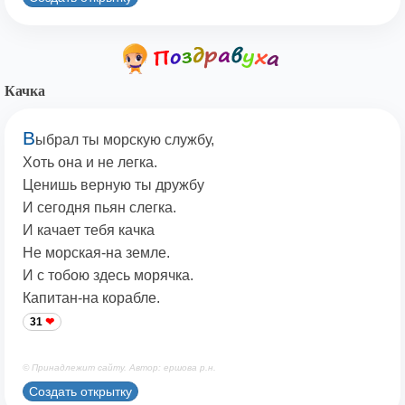
Качка
В
ыбрал ты морскую службу,
Хоть она и не легка.
Ценишь верную ты дружбу
И сегодня пьян слегка.
И качает тебя качка
Не морская-на земле.
И с тобою здесь морячка.
Капитан-на корабле.
31
© Принадлежит сайту. Автор: ершова р.н.
Создать открытку