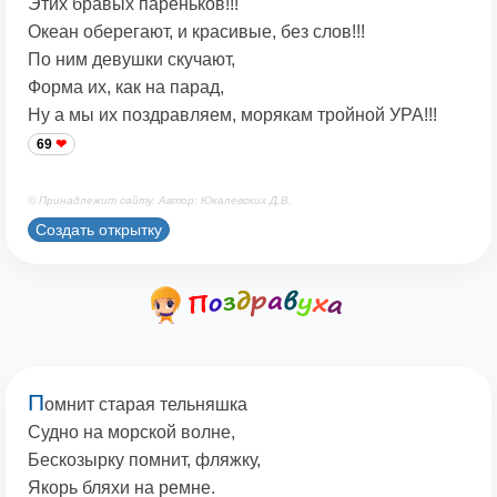
Этих бравых пареньков!!!
Океан оберегают, и красивые, без слов!!!
По ним девушки скучают,
Форма их, как на парад,
Ну а мы их поздравляем, морякам тройной УРА!!!
69
© Принадлежит сайту. Автор: Юкалевских Д.В.
Создать открытку
П
омнит старая тельняшка
Судно на морской волне,
Бескозырку помнит, фляжку,
Якорь бляхи на ремне.