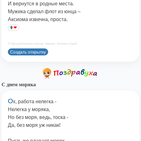
И вернутся в родные места.
Мужика сделал флот из юнца –
Аксиома извечна, проста.
9
© Принадлежит сайту. Автор: Костен КавА
Создать открытку
С днем моряка
О
х, работа нелегка -
Нелегка у моряка,
Но без моря, ведь, тоска -
Да, без моря уж никак!
Пусть же плавает моряк,