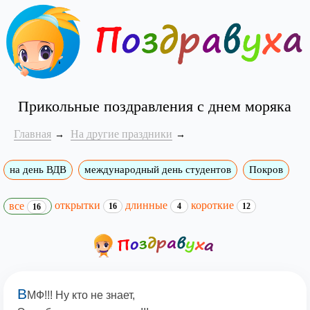
Прикольные поздравления с днем моряка
Главная
На другие праздники
на день ВДВ
международный день студентов
Покров
открытки
длинные
короткие
все
16
4
12
16
В
МФ!!! Ну кто не знает,