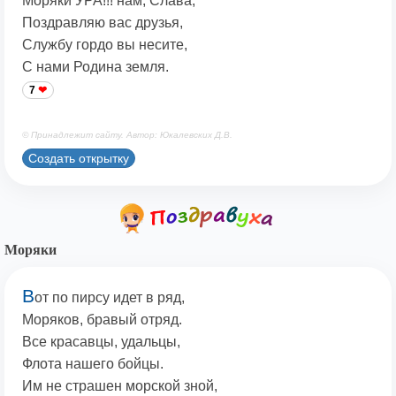
Моряки УРА!!! нам, Слава,
Поздравляю вас друзья,
Службу гордо вы несите,
С нами Родина земля.
7
© Принадлежит сайту. Автор: Юкалевских Д.В.
Создать открытку
Моряки
В
от по пирсу идет в ряд,
Моряков, бравый отряд.
Все красавцы, удальцы,
Флота нашего бойцы.
Им не страшен морской зной,