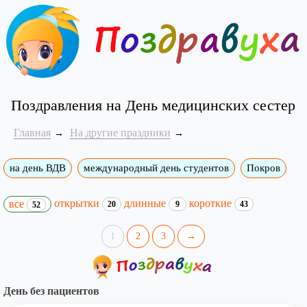
Поздравления на День медицинских сестер
Главная
На другие праздники
на день ВДВ
международный день студентов
Покров
открытки
длинные
короткие
все
20
9
43
52
1
2
3
→
День без пациентов