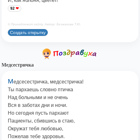
И, как яблоня, цветет!
92
© Принадлежит сайту. Автор: Безжанова Т.Ю.
Создать открытку
Медсестричка
М
едсесестричка, медсестричка!
Ты пархаешь словно птичка
Над больными и не очень
Вся в заботах дни и ночи.
Но сегодня пусть пархают
Пациенты, сбившись в стаю,
Окружат тебя любовью,
Пожелав тебе здоровья.