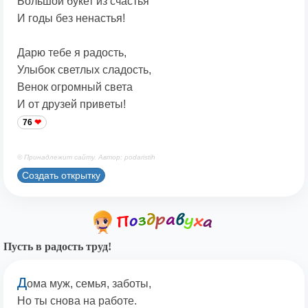
Большой букет из счастья
И годы без ненастья!
Дарю тебе я радость,
Улыбок светлых сладость,
Венок огромный света
И от друзей приветы!
76
© Принадлежит сайту. Автор: podaristih
Создать открытку
Пусть в радость труд!
Д
ома муж, семья, заботы,
Но ты снова на работе.