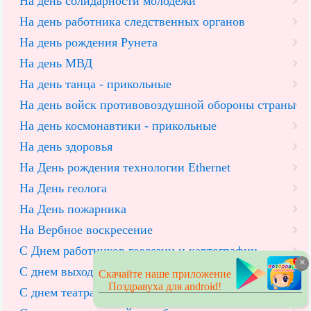
На день солидарности молодежи
На день работника следственных органов
На день рождения Рунета
На день МВД
На день танца - прикольные
На день войск противовоздушной обороны страны
На день космонавтики - прикольные
На день здоровья
На День рождения технологии Ethernet
На День геолога
На День пожарника
На Вербное воскресение
С Днем работников геодезии и картографии
×
С днем выхода человека в космос
Скачайте наше приложение
Поздравуха для android!
С днем театра