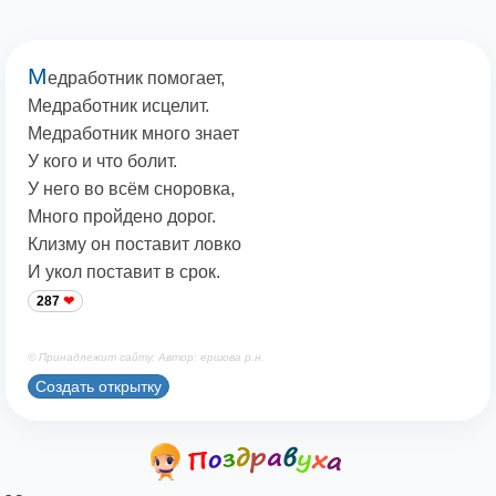
М
едработник помогает,
Медработник исцелит.
Медработник много знает
У кого и что болит.
У него во всём сноровка,
Много пройдено дорог.
Клизму он поставит ловко
И укол поставит в срок.
287
© Принадлежит сайту. Автор: ершова р.н.
Создать открытку