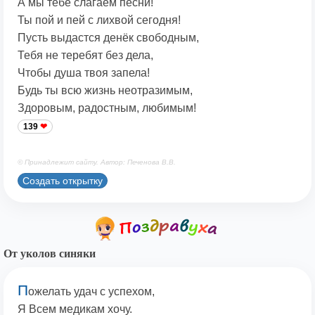
А мы тебе слагаем песни!
Ты пой и пей с лихвой сегодня!
Пусть выдастся денёк свободным,
Тебя не теребят без дела,
Чтобы душа твоя запела!
Будь ты всю жизнь неотразимым,
Здоровым, радостным, любимым!
139
© Принадлежит сайту. Автор: Печенова В.В.
Создать открытку
От уколов синяки
П
ожелать удач с успехом,
Я Всем медикам хочу.