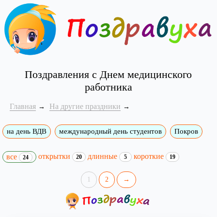
Поздравления с Днем медицинского
работника
Главная
На другие праздники
на день ВДВ
международный день студентов
Покров
открытки
длинные
короткие
все
20
5
19
24
1
2
→