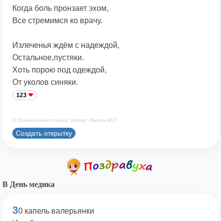
Когда боль пронзает эхом,
Все стремимся ко врачу.
Излеченья ждём с надеждой,
Остальное,пустяки.
Хоть порою под одеждой,
От уколов синяки.
123
© Принадлежит сайту. Автор: Иванов И.П.
Создать открытку
В День медика
3
0 капель валерьянки