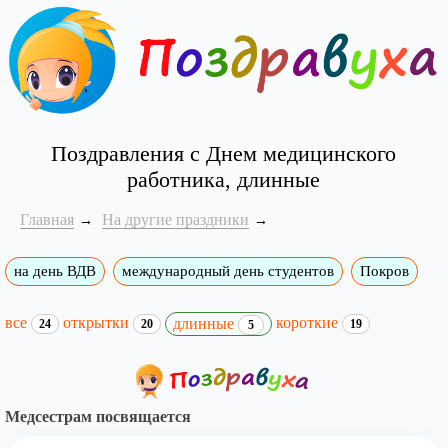
Поздравления с Днем медицинского
работника, длинные
Главная
На другие праздники
на день ВДВ
международный день студентов
Покров
все
открытки
короткие
длинные
24
20
19
5
Медсестрам посвящается