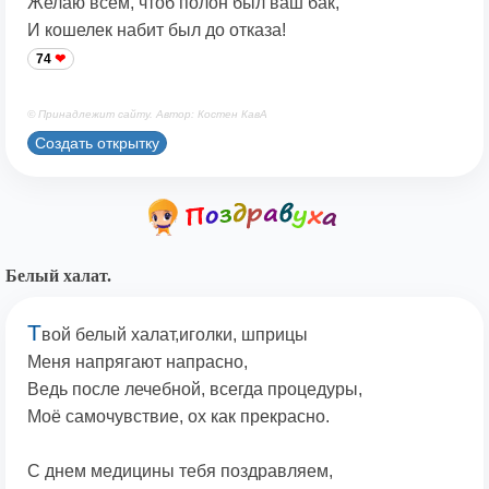
Желаю всем, чтоб полон был ваш бак,
И кошелек набит был до отказа!
74
© Принадлежит сайту. Автор: Костен КавА
Создать открытку
Белый халат.
Т
вой белый халат,иголки, шприцы
Меня напрягают напрасно,
Ведь после лечебной, всегда процедуры,
Моё самочувствие, ох как прекрасно.
С днем медицины тебя поздравляем,