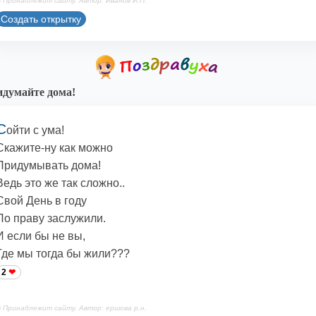
 Принадлежит сайту. Автор: Иванов И.П.
Создать открытку
думайте дома!
С
ойти с ума!
Скажите-ну как можно
Придумывать дома!
Ведь это же так сложно..
Свой День в году
По праву заслужили.
И если бы не вы,
Где мы тогда бы жили???
2
 Принадлежит сайту. Автор: ершова р.н.