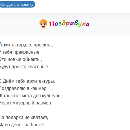
Создать открытку
А
рхитектор,все проекты,
У тебя прекрасные.
Эти новые объекты,
Будут просто классные.
С Днём тебя архитектуры,
Поздравляю я,как мэр.
Жаль,что смета для культуры,
Носит мизерный размер.
На подарки не хватает,
Мало денег на банкет.