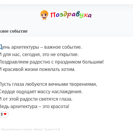
ное событие
Д
ень архитектуры – важное событие.
И для нас, сегодня, это не открытие.
Поздравляем радостно с праздником большим!
И красивой жизни пожелать хотим.
Пусть глаза любуются вечными творениями,
Сердце ощущает массу наслаждения.
И от этой радости светятся глаза.
Ведь архитектура – это красота!
3
 Принадлежит сайту. Автор: Гульпе К.В.