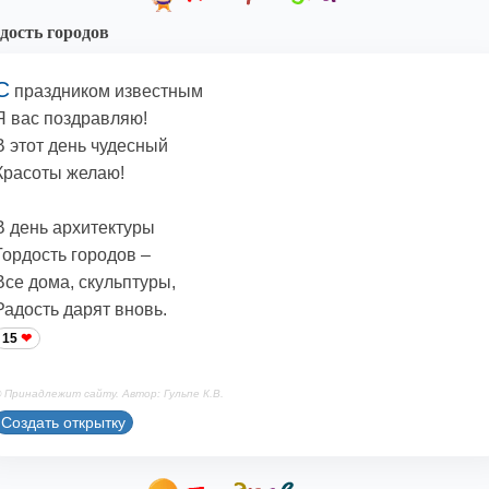
дость городов
С
праздником известным
Я вас поздравляю!
В этот день чудесный
Красоты желаю!
В день архитектуры
Гордость городов –
Все дома, скульптуры,
Радость дарят вновь.
15
 Принадлежит сайту. Автор: Гульпе К.В.
Создать открытку