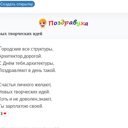
Создать открытку
ых творческих идей
Г
ородские все структуры,
Архитектор,дорогой.
С Днём тебя,архитектуры,
Поздравляют в день такой.
Счастья личного желают,
Новых творческих идей.
Хоть и не доволен,знают,
Ты зарплатою своей.
3