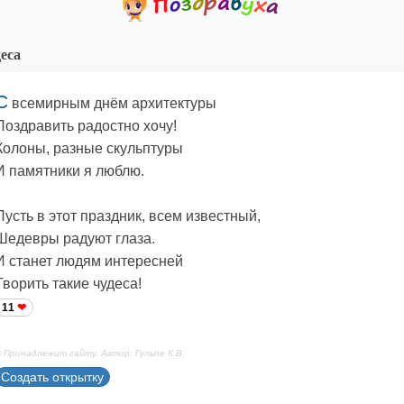
еса
С
всемирным днём архитектуры
Поздравить радостно хочу!
Колоны, разные скульптуры
И памятники я люблю.
Пусть в этот праздник, всем известный,
Шедевры радуют глаза.
И станет людям интересней
Творить такие чудеса!
11
 Принадлежит сайту. Автор: Гульпе К.В.
Создать открытку