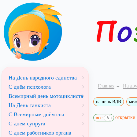
На День народного единства
Главная
На др
С днём психолога
Всемирный день мотоциклиста
на день ВДВ
меж
На День танкиста
С Всемирным днём сна
открытки
все
8
С днем супруга
С днем работников органа