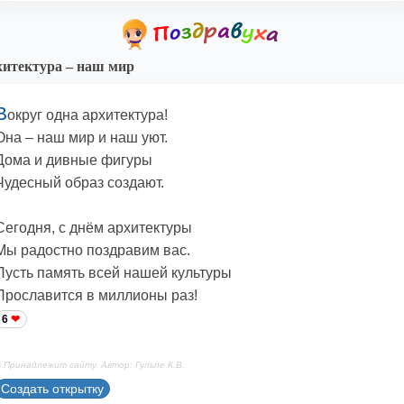
итектура – наш мир
В
округ одна архитектура!
Она – наш мир и наш уют.
Дома и дивные фигуры
Чудесный образ создают.
Сегодня, с днём архитектуры
Мы радостно поздравим вас.
Пусть память всей нашей культуры
Прославится в миллионы раз!
6
 Принадлежит сайту. Автор: Гульпе К.В.
Создать открытку