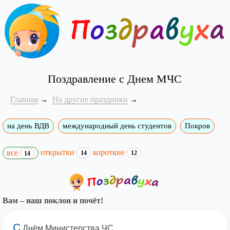
Поздравление с Днем МЧС
Главная
На другие праздники
на день ВДВ
международный день студентов
Покров
открытки
короткие
все
14
12
14
Вам – наш поклон и почёт!
С
Днём Министерства ЧС