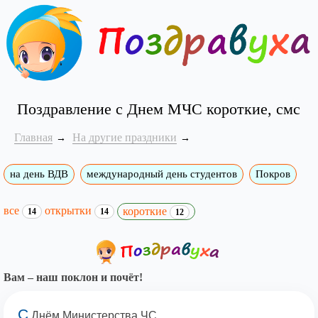
Поздравление с Днем МЧС короткие, смс
Главная
На другие праздники
на день ВДВ
международный день студентов
Покров
все
открытки
короткие
14
14
12
Вам – наш поклон и почёт!
С
Днём Министерства ЧС