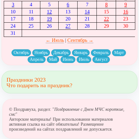
3
4
5
6
7
8
9
10
11
12
13
14
15
16
17
18
19
20
21
22
23
24
25
26
27
28
29
30
31
← Июль
|
Сентябрь →
Октябрь
Ноябрь
Декабрь
Январь
Февраль
Март
Апрель
Май
Июнь
Июль
Август
Праздники 2023
Что подарить на праздник?
© Поздравуха, раздел: "
Поздравление с Днем МЧС короткие,
смс
"
Авторские материалы! При использовании материалов
активная ссылка на сайт обязательна! Размещение
произведений на сайтах поздравлений не допускается.