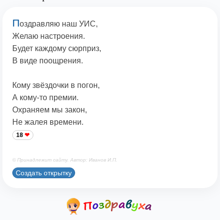
П
оздравляю наш УИС,
Желаю настроения.
Будет каждому сюрприз,
В виде поощрения.
Кому звёздочки в погон,
А кому-то премии.
Охраняем мы закон,
Не жалея времени.
18
© Принадлежит сайту. Автор: Иванов И.П.
Создать открытку