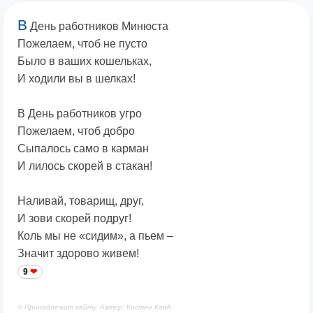
В
День работников Минюста
Пожелаем, чтоб не пусто
Было в ваших кошельках,
И ходили вы в шелках!
В День работников угро
Пожелаем, чтоб добро
Сыпалось само в карман
И лилось скорей в стакан!
Наливай, товарищ, друг,
И зови скорей подруг!
Коль мы не «сидим», а пьем –
Значит здорово живем!
9
© Принадлежит сайту. Автор: Костен КавА