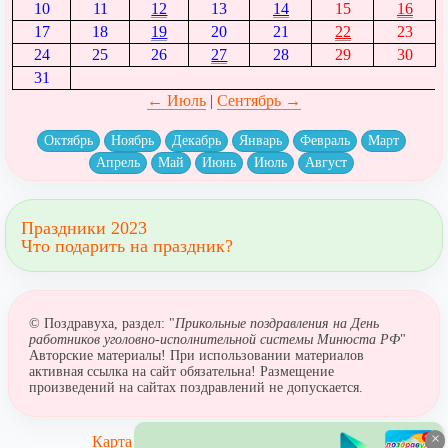
10
11
12
13
14
15
16
17
18
19
20
21
22
23
24
25
26
27
28
29
30
31
← Июль
|
Сентябрь →
Октябрь
Ноябрь
Декабрь
Январь
Февраль
Март
Апрель
Май
Июнь
Июль
Август
Праздники 2023
Что подарить на праздник?
© Поздравуха, раздел: "
Прикольные поздравления на День
работников уголовно-исполнительной системы Минюста РФ
"
Авторские материалы! При использовании материалов
активная ссылка на сайт обязательна! Размещение
произведений на сайтах поздравлений не допускается.
×
Карта сайта