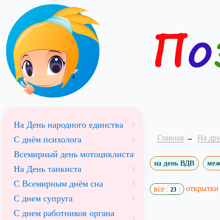
На День народного единства
Главная
На др
С днём психолога
Всемирный день мотоциклиста
на день ВДВ
меж
На День танкиста
С Всемирным днём сна
открытк
все
23
С днем супруга
С днем работников органа