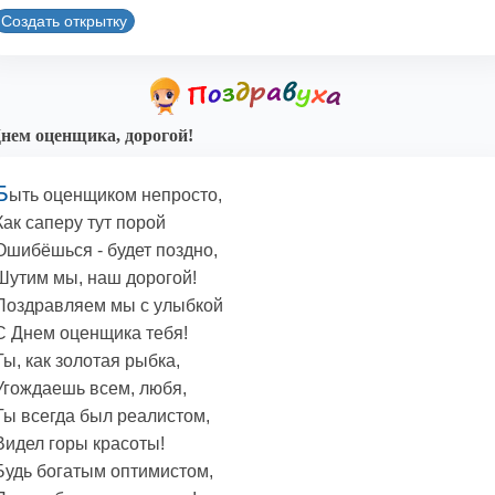
Создать открытку
нем оценщика, дорогой!
Б
ыть оценщиком непросто,
Как саперу тут порой
Ошибёшься - будет поздно,
Шутим мы, наш дорогой!
Поздравляем мы с улыбкой
С Днем оценщика тебя!
Ты, как золотая рыбка,
Угождаешь всем, любя,
Ты всегда был реалистом,
Видел горы красоты!
Будь богатым оптимистом,