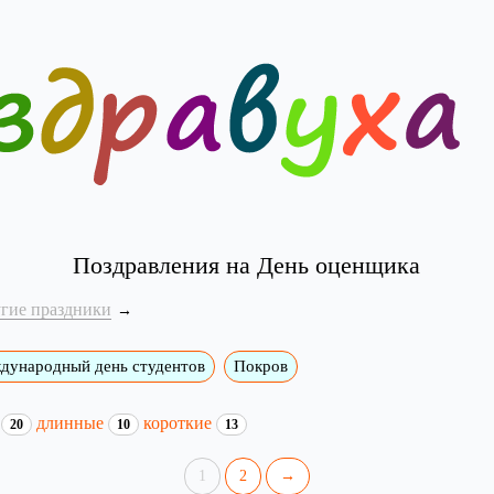
Поздравления на День оценщика
угие праздники
дународный день студентов
Покров
и
длинные
короткие
20
10
13
1
2
→