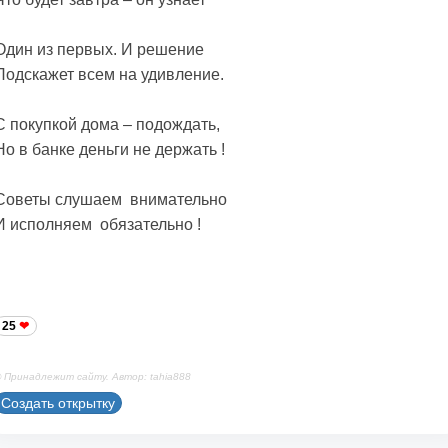
Один из первых. И решение
Подскажет всем на удивление.
С покупкой дома – подождать,
Но в банке деньги не держать !
Советы слушаем внимательно
И исполняем обязательно !
25
 Принадлежит сайту. Автор: tahia888
Создать открытку