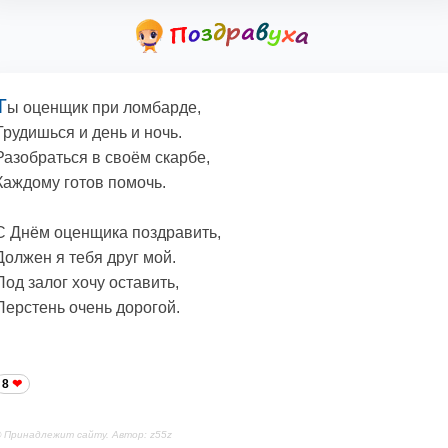
Т
ы оценщик при ломбарде,
Трудишься и день и ночь.
Разобраться в своём скарбе,
Каждому готов помочь.
С Днём оценщика поздравить,
Должен я тебя друг мой.
Под залог хочу оставить,
Перстень очень дорогой.
8
 Принадлежит сайту. Автор: z55z