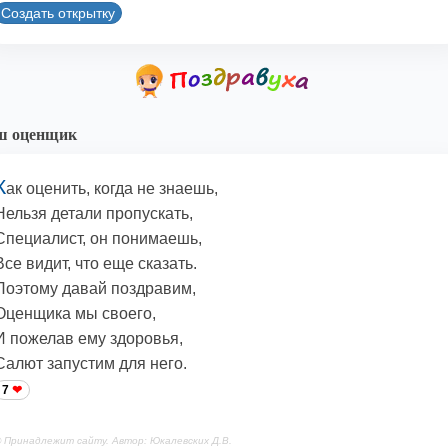
Создать открытку
ш оценщик
К
ак оценить, когда не знаешь,
Нельзя детали пропускать,
Специалист, он понимаешь,
Все видит, что еще сказать.
Поэтому давай поздравим,
Оценщика мы своего,
И пожелав ему здоровья,
Салют запустим для него.
7
 Принадлежит сайту. Автор: Юкалевских Д.В.