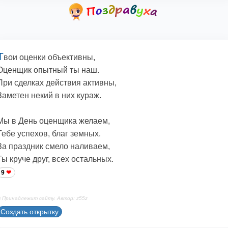
Т
вои оценки объективны,
Оценщик опытный ты наш.
При сделках действия активны,
Заметен некий в них кураж.
Мы в День оценщика желаем,
Тебе успехов, благ земных.
За праздник смело наливаем,
Ты круче друг, всех остальных.
9
 Принадлежит сайту. Автор: z55z
Создать открытку