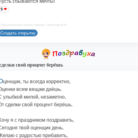
Пусть сбываются мечты!
5
 Принадлежит сайту. Автор: Печенова В.В.
Создать открытку
сделки свой процент берёшь
О
ценщик, ты всегда корректно,
Оценки всем вещам даёшь.
С улыбкой милой, незаметно,
От сделки свой процент берёшь.
Хочу я с праздником поздравить,
Сегодня твой оценщик день.
Желаю с радостью прибавить,