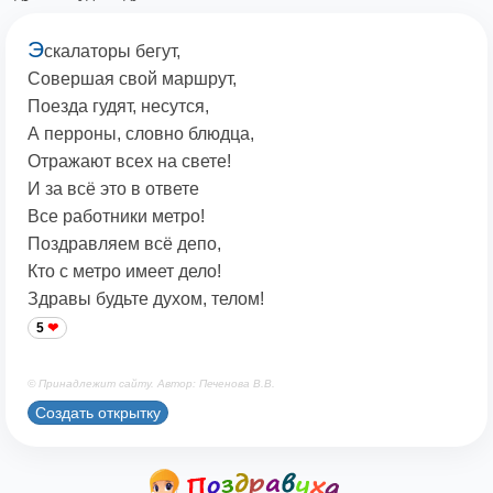
Э
скалаторы бегут,
Совершая свой маршрут,
Поезда гудят, несутся,
А перроны, словно блюдца,
Отражают всех на свете!
И за всё это в ответе
Все работники метро!
Поздравляем всё депо,
Кто с метро имеет дело!
Здравы будьте духом, телом!
5
© Принадлежит сайту. Автор: Печенова В.В.
Создать открытку