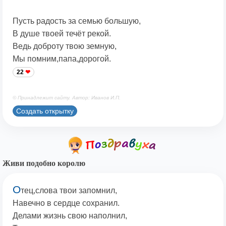
Пусть радость за семью большую,
В душе твоей течёт рекой.
Ведь доброту твою земную,
Мы помним,папа,дорогой.
22
© Принадлежит сайту. Автор: Иванов И.П.
Создать открытку
Живи подобно королю
О
тец,слова твои запомнил,
Навечно в сердце сохранил.
Делами жизнь свою наполнил,