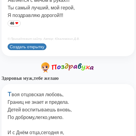
Является с мечом в руках!!!
Ты самый лучший, мой герой,
Я поздравляю дорогой!!!
46
© Принадлежит сайту. Автор: Юкалевских Д.В.
Создать открытку
Здоровья муж,тебе желаю
Т
воя отцовская любовь,
Границ не знает и предела.
Детей воспитываешь вновь,
По доброму,легко,умело.
И с Днём отца,сегодня я,