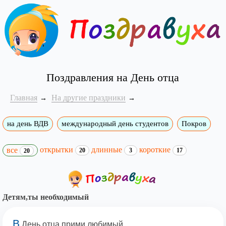
Поздравления на День отца
Главная
На другие праздники
на день ВДВ
международный день студентов
Покров
открытки
длинные
короткие
все
20
3
17
20
Детям,ты необходимый
В
День отца,прими любимый,