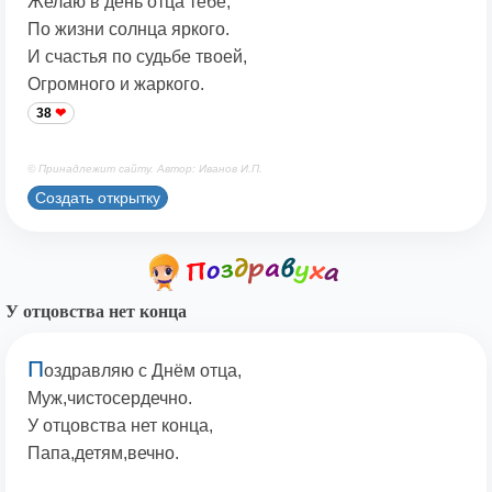
Желаю в день отца тебе,
По жизни солнца яркого.
И счастья по судьбе твоей,
Огромного и жаркого.
38
© Принадлежит сайту. Автор: Иванов И.П.
Создать открытку
У отцовства нет конца
П
оздравляю с Днём отца,
Муж,чистосердечно.
У отцовства нет конца,
Папа,детям,вечно.