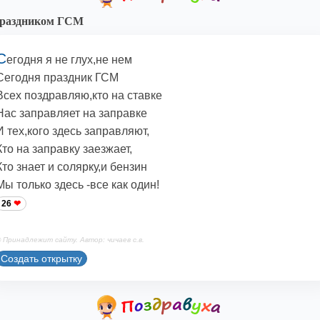
праздником ГСМ
С
егодня я не глух,не нем
Сегодня праздник ГСМ
Всех поздравляю,кто на ставке
Нас заправляет на заправке
И тех,кого здесь заправляют,
Кто на заправку заезжает,
Кто знает и солярку,и бензин
Мы только здесь -все как один!
26
 Принадлежит сайту. Автор: чичаев с.в.
Создать открытку