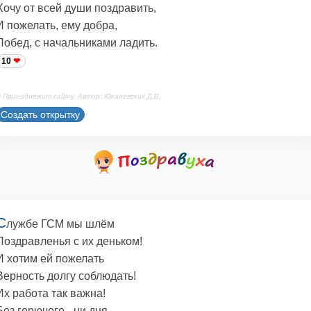
Хочу от всей души поздравить,
И пожелать, ему добра,
Побед, с начальниками ладить.
10
 Принадлежит сайту. Автор: Юкалевских Д.В.
Создать открытку
С
лужбе ГСМ мы шлём
Поздравленья с их деньком!
И хотим ей пожелать
Верность долгу соблюдать!
Их работа так важна!
Без горючего - ни дня