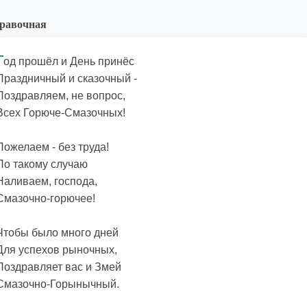
равочная
Г
од прошёл и День принёс
Праздничный и сказочный -
Поздравляем, не вопрос,
Всех Горюче-Смазочных!
Пожелаем - без труда!
По такому случаю
Наливаем, господа,
Смазочно-горючее!
Чтобы было много дней
Для успехов рыночных,
Поздравляет вас и Змей
Смазочно-Горынычный.