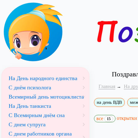
Поздрав
На День народного единства
Главная
На др
С днём психолога
Всемирный день мотоциклиста
на день ВДВ
меж
На День танкиста
С Всемирным днём сна
открытк
все
15
С днем супруга
С днем работников органа