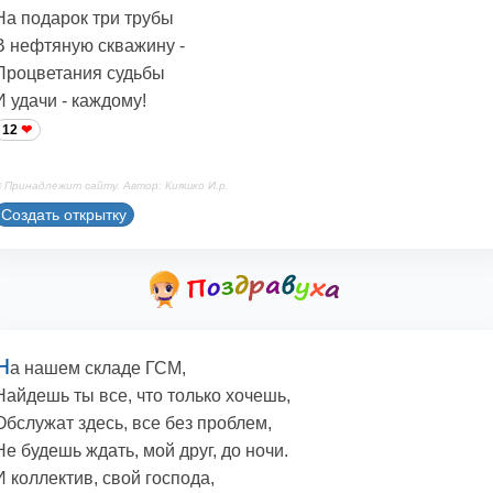
На подарок три трубы
В нефтяную скважину -
Процветания судьбы
И удачи - каждому!
12
 Принадлежит сайту. Автор: Кияшко И.р.
Создать открытку
Н
а нашем складе ГСМ,
Найдешь ты все, что только хочешь,
Обслужат здесь, все без проблем,
Не будешь ждать, мой друг, до ночи.
И коллектив, свой господа,