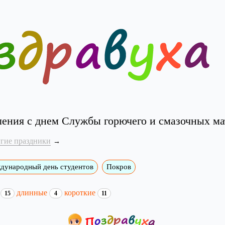
ления с днем Службы горючего и смазочных ма
угие праздники
дународный день студентов
Покров
и
длинные
короткие
15
4
11