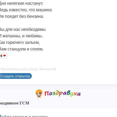
Дни нелегкие настанут.
Ведь известно, что машина
Не поедет без бензина.
Вы для нас необходимы
И желанны, и любимы.
Как горючего зальем,
Вам станцуем и споем.
6
 Принадлежит сайту. Автор: Жалнина Н.В.
Создать открытку
раздником ГСМ
З