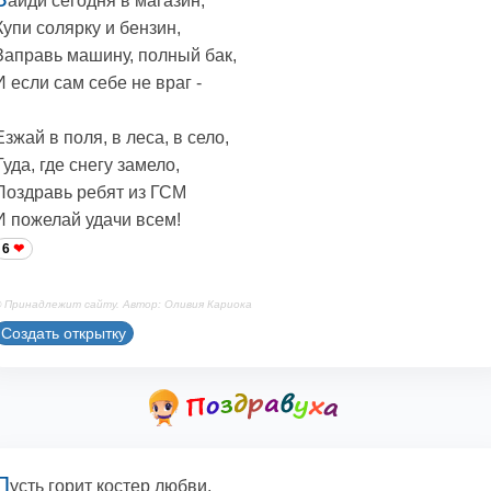
айди сегодня в магазин,
Купи солярку и бензин,
Заправь машину, полный бак,
И если сам себе не враг -
Езжай в поля, в леса, в село,
Туда, где снегу замело,
Поздравь ребят из ГСМ
И пожелай удачи всем!
6
 Принадлежит сайту. Автор: Оливия Кариока
Создать открытку
П
усть горит костер любви,