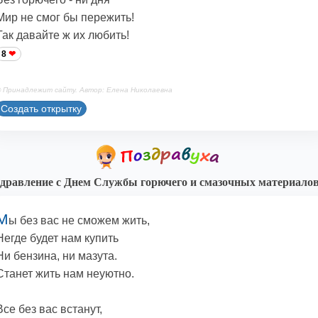
Мир не смог бы пережить!
Так давайте ж их любить!
8
 Принадлежит сайту. Автор: Елена Николаевна
Создать открытку
дравление с Днем Службы горючего и смазочных материало
М
ы без вас не сможем жить,
Негде будет нам купить
Ни бензина, ни мазута.
Станет жить нам неуютно.
Все без вас встанут,