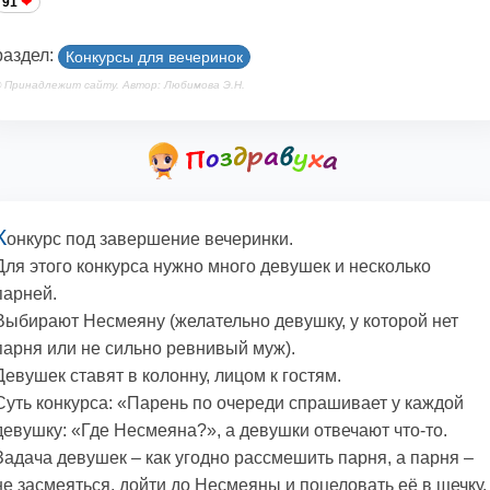
91
раздел:
Конкурсы для вечеринок
 Принадлежит сайту. Автор: Любимова Э.Н.
К
онкурс под завершение вечеринки.
Для этого конкурса нужно много девушек и несколько
парней.
Выбирают Несмеяну (желательно девушку, у которой нет
парня или не сильно ревнивый муж).
Девушек ставят в колонну, лицом к гостям.
Суть конкурса: «Парень по очереди спрашивает у каждой
девушку: «Где Несмеяна?», а девушки отвечают что-то.
Задача девушек – как угодно рассмешить парня, а парня –
не засмеяться, дойти до Несмеяны и поцеловать её в щечку.