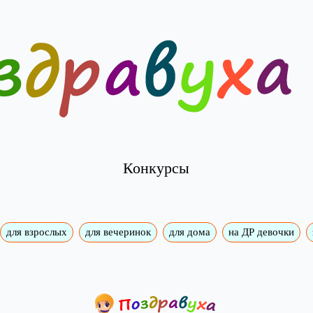
Конкурсы
для взрослых
для вечеринок
для дома
на ДР девочки