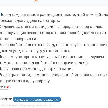
П
еред каждым гостем расчищается место, чтоб можно было
положить две ладони на скатерть.
Сидящие за столом гости должны передавать под столом
монетку, а один человек стоя к гостям спиной должен сказат
"стоп" и повернуться.
На слово "стоп" все гости кладут на стол руки - тот, что стоит,
должен угадать по звуку у кого монетка.
Человек, у которого монетка встаёт и становится ведущим
(тем, кто говорит слово "стоп" и поворачивается.)
Для упрощения можно дать три попытки.
Если играют дети, то можно передавать 2 монетки га разных
концах стола в одну сторону.
118
раздел:
Конкурсы на день рождения
 Принадлежит сайту. Автор: Любимова Э.Н.