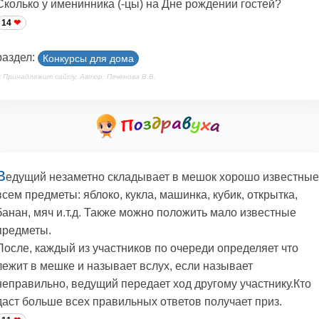
Сколько у именинника (-цы) на Дне рождении гостей?
14
раздел:
Конкурсы для дома
 Принадлежит сайту. Автор: Печенова В.В.
В
едущий незаметно складывает в мешок хорошо известные
всем предметы: яблоко, кукла, машинка, кубик, открытка,
банан, мяч и.т.д. Также можно положить мало известные
предметы.
После, каждый из участников по очереди определяет что
лежит в мешке и называет вслух, если называет
неправильно, ведущий передает ход другому участнику.Кто
даст больше всех правильных ответов получает приз.