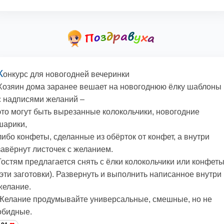
К
онкурс для новогодней вечеринки
Хозяин дома заранее вешает на новогоднюю ёлку шаблоны
с надписями желаний –
это могут быть вырезанные колокольчики, новогодние
шарики,
либо конфеты, сделанные из обёрток от конфет, а внутри
завёрнут листочек с желанием.
Гостям предлагается снять с ёлки колокольчики или конфет
(эти заготовки). Развернуть и выполнить написанное внутри
желание.
Желание продумывайте универсальные, смешные, но не
обидные.