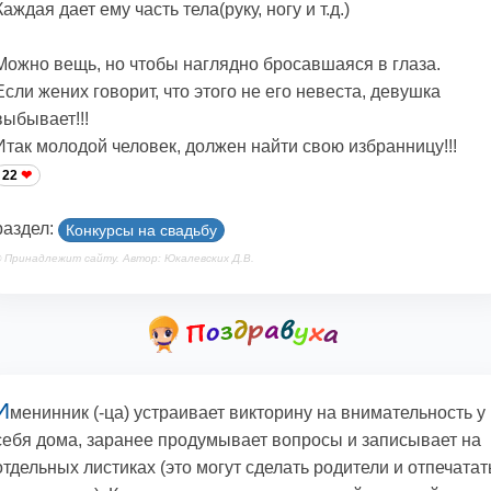
Каждая дает ему часть тела(руку, ногу и т.д.)
Можно вещь, но чтобы наглядно бросавшаяся в глаза.
Если жених говорит, что этого не его невеста, девушка
выбывает!!!
Итак молодой человек, должен найти свою избранницу!!!
22
раздел:
Конкурсы на свадьбу
 Принадлежит сайту. Автор: Юкалевских Д.В.
И
менинник (-ца) устраивает викторину на внимательность у
себя дома, заранее продумывает вопросы и записывает на
отдельных листиках (это могут сделать родители и отпечатат