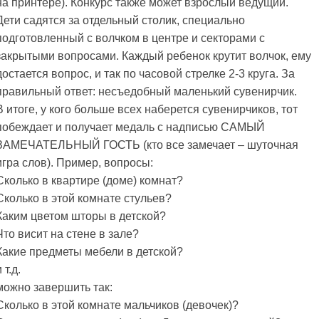
на принтере). Конкурс также может взрослый ведущий.
Дети садятся за отдельный столик, специально
подготовленный с волчком в центре и секторами с
закрытыми вопросами. Каждый ребенок крутит волчок, ему
достается вопрос, и так по часовой стрелке 2-3 круга. За
правильный ответ: несъедобный маленький сувенирчик.
В итоге, у кого больше всех наберется сувенирчиков, тот
побеждает и получает медаль с надписью САМЫЙ
ЗАМЕЧАТЕЛЬНЫЙ ГОСТЬ (кто все замечает – шуточная
игра слов). Пример, вопросы:
Сколько в квартире (доме) комнат?
Сколько в этой комнате стульев?
Каким цветом шторы в детской?
Что висит на стене в зале?
Какие предметы мебели в детской?
 т.д.
можно завершить так:
Сколько в этой комнате мальчиков (девочек)?