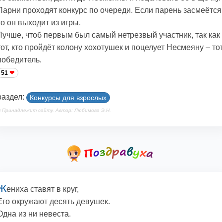
Парни проходят конкурс по очереди. Если парень засмеётся
то он выходит из игры.
Лучше, чтоб первым был самый нетрезвый участник, так как
тот, кто пройдёт колону хохотушек и поцелует Несмеяну – то
победитель.
51
раздел:
Конкурсы для взрослых
 Принадлежит сайту. Автор: Любимова Э.Н.
Ж
ениха ставят в круг,
Его окружают десять девушек.
Одна из ни невеста.