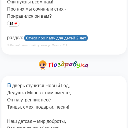
Они нужны всем нам!
Про них мы сочинили стих,-
Понравился он вам?
15
раздел:
Стихи про папу для детей 2 лет
© Принадлежит сайту. Автор: Лаврик Е.А.
В
дверь стучится Новый Год,
Дедушка Мороз с ним вместе,
Он на утренник несёт
Танцы, смех, подарки, песни!
Наш детсад – мир доброты,