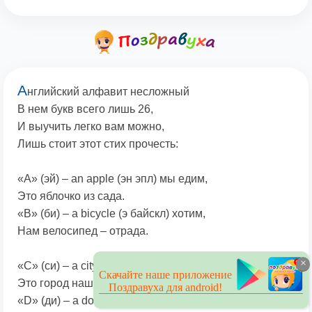
А
нглийский алфавит несложный
В нем букв всего лишь 26,
И выучить легко вам можно,
Лишь стоит этот стих прочесть:
«A» (эй) – an apple (эн эпл) мы едим,
Это яблочко из сада.
«B» (би) – a bicycle (э байскл) хотим,
Нам велосипед – отрада.
×
«С» (си) – a city (э сити) в нём живём,
Скачайте наше приложение
Это город наш красивый.
Поздравуха для android!
«D» (ди) – a dog (э дог) его зовём,