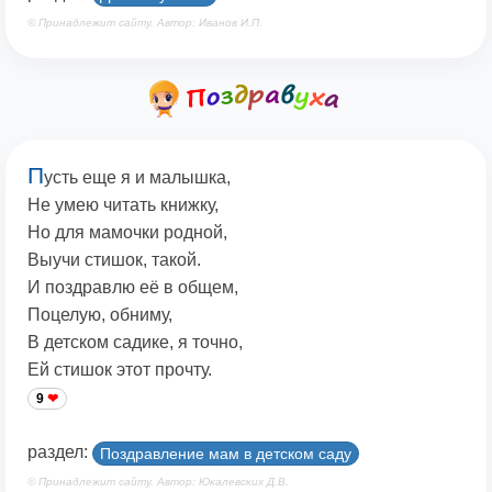
© Принадлежит сайту. Автор: Иванов И.П.
П
усть еще я и малышка,
Не умею читать книжку,
Но для мамочки родной,
Выучи стишок, такой.
И поздравлю её в общем,
Поцелую, обниму,
В детском садике, я точно,
Ей стишок этот прочту.
9
раздел:
Поздравление мам в детском саду
© Принадлежит сайту. Автор: Юкалевских Д.В.