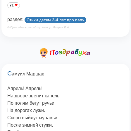
71
раздел:
Cтихи детям 3-4 лет про папу
© Принадлежит сайту. Автор: Лаврик Е.А.
С
амуил Маршак
Апрель! Апрель!
На дворе звенит капель.
По полям бегут ручьи,
На дорогах лужи.
Скоро выйдут муравьи
После зимней стужи.