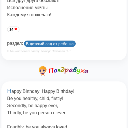
Все друг друга обожают!
Исполнение мечты
Каждому я пожелаю!
14
раздел:
В детский сад от ребенка
© Принадлежит сайту. Автор: Печенова В.В.
H
appy Birthday! Happy Birthday!
Be you healthy, child, firstly!
Secondly, be happy ever,
Thirdly, be you person clever!
Fourthly, be you always loved