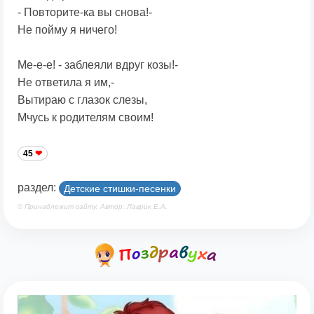
- Повторите-ка вы снова!-
Не пойму я ничего!
Ме-е-е! - заблеяли вдруг козы!-
Не ответила я им,-
Вытираю с глазок слезы,
Мчусь к родителям своим!
45
раздел:
Детские стишки-песенки
© Принадлежит сайту. Автор: Лаврик Е.А.