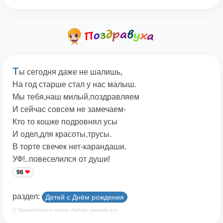
Т
ы сегодня даже не шалишь,
На год старше стал у нас малыш.
Мы тебя,наш милый,поздравляем
И сейчас совсем не замечаем-
Кто то кошке подровнял усы
И одел,для красоты,трусы.
В торте свечек нет-карандаши.
УФ!..повеселился от души!
96
раздел:
Детей с Днём рождения
© Принадлежит сайту. Автор: ершова р.н.