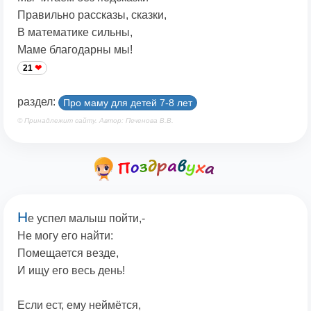
Правильно рассказы, сказки,
В математике сильны,
Маме благодарны мы!
21
раздел:
Про маму для детей 7-8 лет
© Принадлежит сайту. Автор: Печенова В.В.
Н
е успел малыш пойти,-
Не могу его найти:
Помещается везде,
И ищу его весь день!
Если ест, ему неймётся,