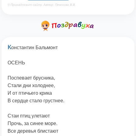
© Принадлежит сайту. Автор: Печенова В.В.
К
онстантин Бальмонт
ОСЕНЬ
Поспевает брусника,
Стали дни холоднее,
И от птичьего крика
В сердце стало грустнее.
Стаи птиц улетают
Прочь, за синее море.
Все деревья блистают