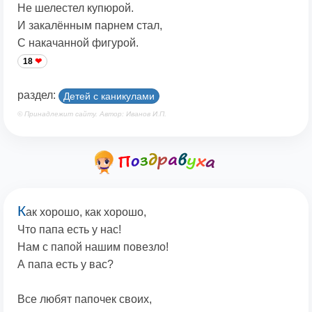
Не шелестел купюрой.
И закалённым парнем стал,
С накачанной фигурой.
18
раздел:
Детей с каникулами
© Принадлежит сайту. Автор: Иванов И.П.
К
ак хорошо, как хорошо,
Что папа есть у нас!
Нам с папой нашим повезло!
А папа есть у вас?
Все любят папочек своих,