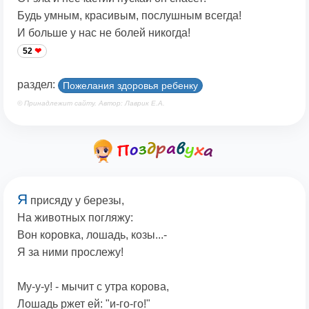
Будь умным, красивым, послушным всегда!
И больше у нас не болей никогда!
52
раздел:
Пожелания здоровья ребенку
© Принадлежит сайту. Автор: Лаврик Е.А.
Я
присяду у березы,
На животных погляжу:
Вон коровка, лошадь, козы...-
Я за ними прослежу!
Му-у-у! - мычит с утра корова,
Лошадь ржет ей: "и-го-го!"