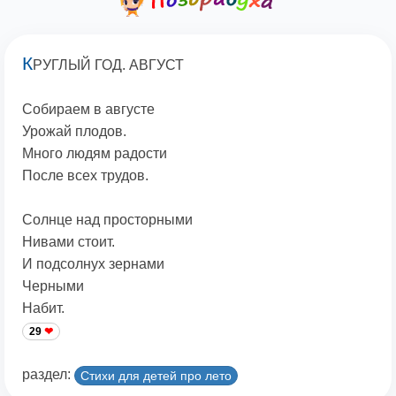
К
РУГЛЫЙ ГОД. АВГУСТ
Собираем в августе
Урожай плодов.
Много людям радости
После всех трудов.
Солнце над просторными
Нивами стоит.
И подсолнух зернами
Черными
Набит.
29
раздел:
Стихи для детей про лето