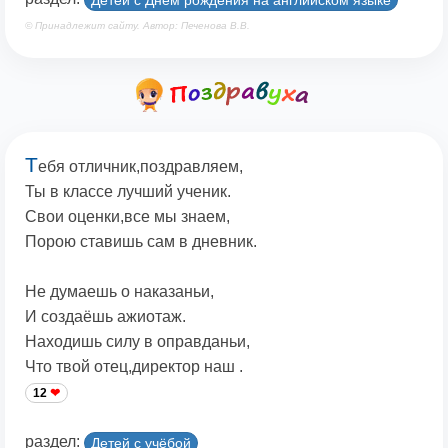
© Принадлежит сайту. Автор: Печенова В.В.
Т
ебя отличник,поздравляем,
Ты в классе лучший ученик.
Свои оценки,все мы знаем,
Порою ставишь сам в дневник.
Не думаешь о наказаньи,
И создаёшь ажиотаж.
Находишь силу в оправданьи,
Что твой отец,директор наш .
12
раздел:
Детей с учёбой