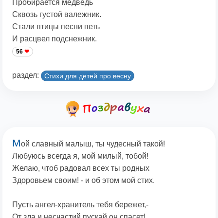
Пробирается медведь
Сквозь густой валежник.
Стали птицы песни петь
И расцвел подснежник.
56
раздел:
Стихи для детей про весну
М
ой славный малыш, ты чудесный такой!
Любуюсь всегда я, мой милый, тобой!
Желаю, чтоб радовал всех ты родных
Здоровьем своим! - и об этом мой стих.
Пусть ангел-хранитель тебя бережет,-
От зла и несчастий пускай он спасет!