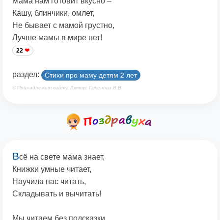
Мама нам готовит вкусно –
Кашу, блинчики, омлет,
Не бывает с мамой грустно,
Лучше мамы в мире нет!
22
раздел:
Стихи про маму детям 2 лет
© Принадлежит сайту. Автор: Печенова В.В.
В
сё на свете мама знает,
Книжки умные читает,
Научила нас читать,
Складывать и вычитать!
Мы читаем без подсказки