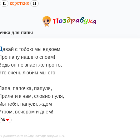
короткие
11
11
енка для папы
Д
авай с тобою мы вдвоем
Про папу нашего споем!
Ведь он не знает же про то,
Что очень любим мы его:
Папа, папочка, папуля,
Прилети к нам, словно пуля,
Мы тебя, папуля, ждем
Утром, вечером и днем!
96
 Принадлежит сайту. Автор: Лаврик Е.А.