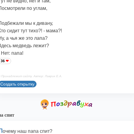
Тут не видно, нет и там,
Посмотрели по углам,
Подбежали мы к дивану,
Кто сидит тут тихо?! - мама?!
Ну, а чья же это лапа?
Здесь медведь лежит?
- Нет: папа!
36
 Принадлежит сайту. Автор: Лаврик Е.А.
Создать открытку
а спит
П
очему наш папа спит?