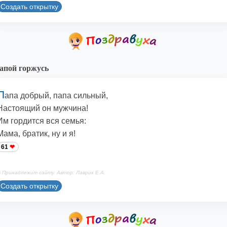
Создать открытку
апой горжусь
П
апа добрый, папа сильный,
Настоящий он мужчина!
Им гордится вся семья:
Мама, братик, ну и я!
61
 Принадлежит сайту. Автор: Лаврик Е.А.
Создать открытку