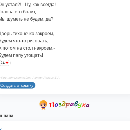
Он устал?! - Ну, как всегда!
Голова его болит,
Мы шуметь не будем, да?!
Дверь тихонечко закроем,
Будем что-то рисовать,
А потом на стол накроем,-
Будем папу угощать!
24
 Принадлежит сайту. Автор: Лаврик Е.А.
Создать открытку
ш папа