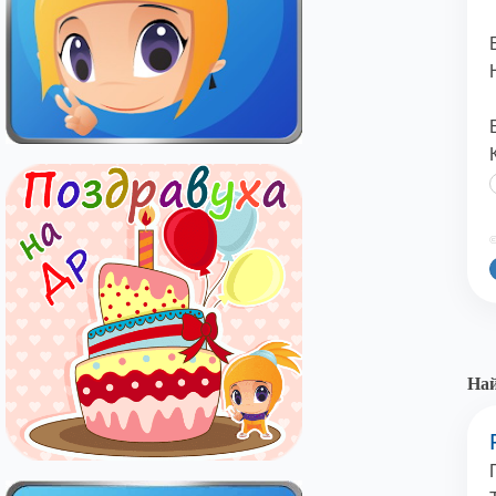
©
Най