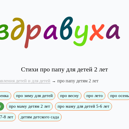
Стихи про папу для детей 2 лет
вления детей и для детей
про папу детям 2 лет
бенка
про зиму для детей
про весну
про лето
про осень
т
про маму детям 2 лет
про маму для детей 5-6 лет
7-8 лет
детям детского сада