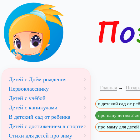
Детей с Днём рождения
Главная
Поздра
Первокласснику
Детей с учёбой
в детский сад от ре
Детей с каникулами
про папу детям 2 ле
В детский сад от ребенка
Детей с достижением в спорте
про маму для детей 
Стихи для детей про зиму