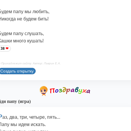
Будем папу мы любить,
Никогда не будем бить!
Будем папу слушать,
Кашки много кушать!
38
 Принадлежит сайту. Автор: Лаврик Е.А.
Создать открытку
ди папу (игра)
Р
аз, два, три, четыре, пять...
Папу мы идем искать.