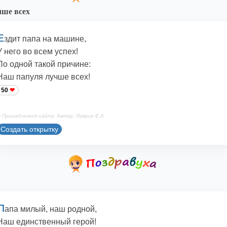
ше всех
Е
здит папа на машине,
У него во всем успех!
По одной такой причине:
Наш папуля лучше всех!
50
 Принадлежит сайту. Автор: Лаврик Е.А.
Создать открытку
П
апа милый, наш родной,
Наш единственный герой!