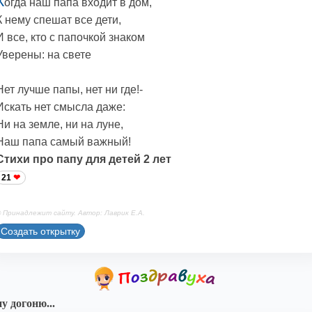
К
огда наш папа входит в дом,
К нему спешат все дети,
И все, кто с папочкой знаком
Уверены: на свете
Нет лучше папы, нет ни где!-
Искать нет смысла даже:
Ни на земле, ни на луне,
Наш папа самый важный!
Стихи про папу для детей 2 лет
21
 Принадлежит сайту. Автор: Лаврик Е.А.
Создать открытку
у догоню...